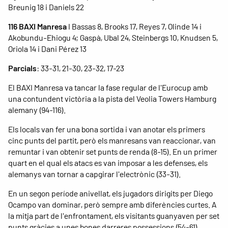
Breunig 18 i Daniels 22
116 BAXI Manresa
I Bassas 8, Brooks 17, Reyes 7, Olinde 14 i
Akobundu-Ehiogu 4; Gaspà, Ubal 24, Steinbergs 10, Knudsen 5,
Oriola 14 i Dani Pérez 13
Parcials
: 33-31, 21-30, 23-32, 17-23
El BAXI Manresa va tancar la fase regular de l'Eurocup amb
una contundent victòria a la pista del Veolia Towers Hamburg
alemany (94-116).
Els locals van fer una bona sortida i van anotar els primers
cinc punts del partit, però els manresans van reaccionar, van
remuntar i van obtenir set punts de renda (8-15). En un primer
quart en el qual els atacs es van imposar a les defenses, els
alemanys van tornar a capgirar l'electrònic (33-31).
En un segon període anivellat, els jugadors dirigits per Diego
Ocampo van dominar, però sempre amb diferències curtes. A
la mitja part de l'enfrontament, els visitants guanyaven per set
punts gràcies a unes bones darreres possessions (54-61).