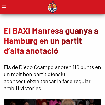
El BAXI Manresa guanya a
Hamburg en un partit
d’alta anotació
Els de Diego Ocampo anoten 116 punts en
un molt bon partit ofensiu i
aconsegueixen tancar la fase regular
amb 11 victòries.