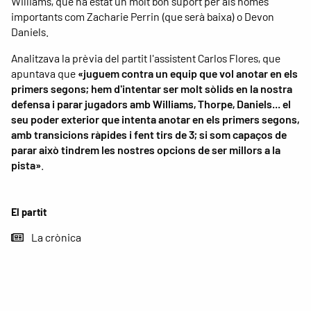
Williams, que ha estat un molt bon suport per als homes
importants com Zacharie Perrin (que serà baixa) o Devon
Daniels.
Analitzava la prèvia del partit l'assistent Carlos Flores, que
apuntava que
«juguem contra un equip que vol anotar en els
primers segons; hem d'intentar ser molt sòlids en la nostra
defensa i parar jugadors amb Williams, Thorpe, Daniels... el
seu poder exterior que intenta anotar en els primers segons,
amb transicions ràpides i fent tirs de 3; si som capaços de
parar això tindrem les nostres opcions de ser millors a la
pista»
.
El partit
La crònica