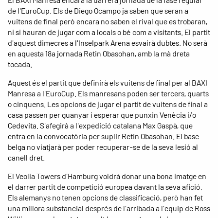
de l'EuroCup. Els de Diego Ocampo ja saben que seran a
vuitens de final però encara no saben el rival que es trobaran,
ni si hauran de jugar com a locals o bé com a visitants. El partit
d'aquest dimecres a l'Inselpark Arena esvairà dubtes. No serà
en aquesta 18a jornada Retin Obasohan, amb la mà dreta
tocada.
Aquest és el partit que definirà els vuitens de final per al BAXI
Manresa a l'EuroCup. Els manresans poden ser tercers, quarts
o cinquens. Les opcions de jugar el partit de vuitens de final a
casa passen per guanyar i esperar que punxin Venècia i/o
Cedevita. S'afegirà a l'expedició catalana Max Gaspà, que
entra en la convocatòria per suplir Retin Obasohan. El base
belga no viatjarà per poder recuperar-se de la seva lesió al
canell dret.
El Veolia Towers d'Hamburg voldrà donar una bona imatge en
el darrer partit de competició europea davant la seva afició.
Els alemanys no tenen opcions de classificació, però han fet
una millora substancial després de l'arribada a l'equip de Ross