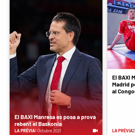
El BAXI M
Madrid p
al Congo
El BAXI Manresa es posa a prova
rebent el Baskonia
LA PRÈVIA
1 Octubre 2021
LA PRÈVIA
2