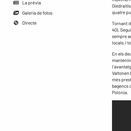
La prèvia
Giedraiti
quatre pu
Galeria de fotos
Directe
Tornant de
40). Segu
sempre am
locals, i t
En els de
mantenint
l'avantat
Valtonen (
més presti
bagencs c
Polònia.