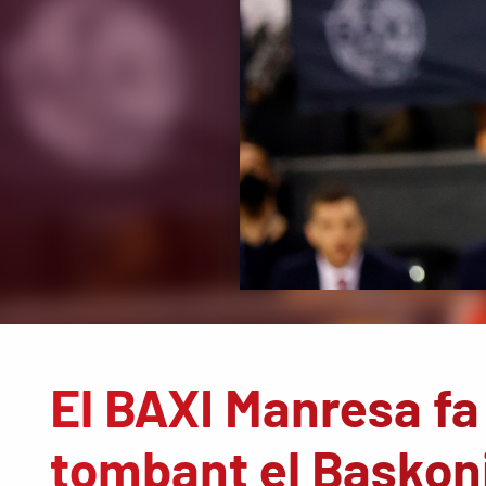
El BAXI Manresa fa
tombant el Baskon