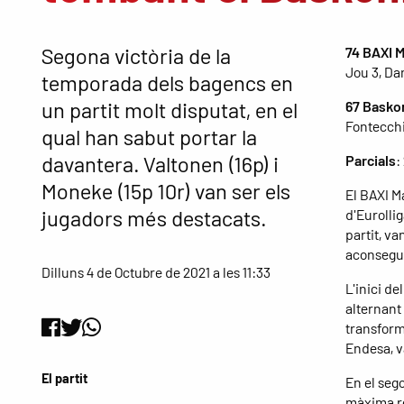
Segona victòria de la
74 BAXI 
Jou 3, Dan
temporada dels bagencs en
un partit molt disputat, en el
67 Basko
Fontecchio
qual han sabut portar la
davantera. Valtonen (16p) i
Parcials
:
Moneke (15p 10r) van ser els
El BAXI M
jugadors més destacats.
d'Eurollig
partit, va
aconsegui
Dilluns 4 de Octubre de 2021 a les 11:33
L'inici d
alternant 
transform
Endesa, v
El partit
En el seg
màxima re