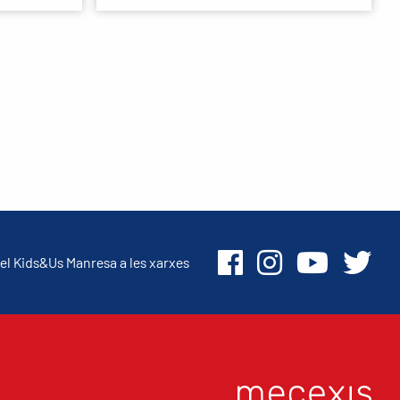
el Kids&Us Manresa a les xarxes