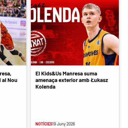
resa,
El Kids&Us Manresa suma
d al Nou
amenaça exterior amb Łukasz
Kolenda
NOTÍCIES
19 Juny 2026