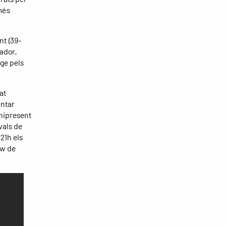
omés
nt (39-
ador,
rge pels
at
antar
mnipresent
vals de
21h els
ów de