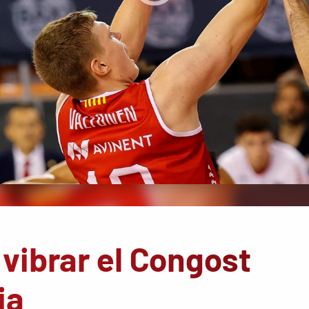
 vibrar el Congost
ia