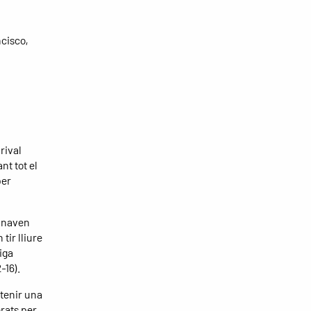
ncisco,
rival
nt tot el
per
'anaven
tir lliure
iga
-16).
tenir una
rats per