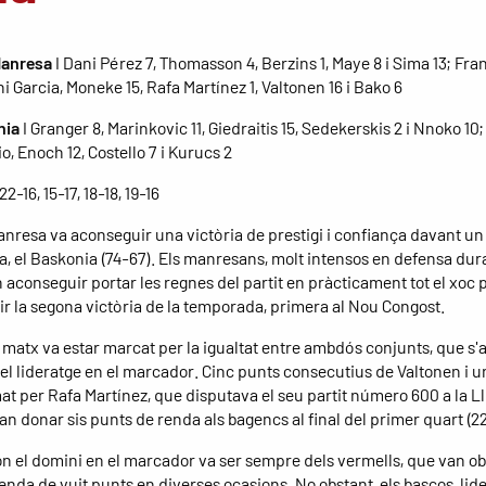
Manresa
I Dani Pérez 7, Thomasson 4, Berzins 1, Maye 8 i Sima 13; Fra
i Garcia, Moneke 15, Rafa Martínez 1, Valtonen 16 i Bako 6
nia
I Granger 8, Marinkovic 11, Giedraitis 15, Sedekerskis 2 i Nnoko 10;
, Enoch 12, Costello 7 i Kurucs 2
 22-16, 15-17, 18-18, 19-16
anresa va aconseguir una victòria de prestigi i confiança davant un 
a, el Baskonia (74-67). Els manresans, molt intensos en defensa dura
n aconseguir portar les regnes del partit en pràcticament tot el xoc 
r la segona victòria de la temporada, primera al Nou Congost.
el matx va estar marcat per la igualtat entre ambdós conjunts, que s
el lideratge en el marcador. Cinc punts consecutius de Valtonen i un 
at per Rafa Martínez, que disputava el seu partit número 600 a la Ll
an donar sis punts de renda als bagencs al final del primer quart (22
on el domini en el marcador va ser sempre dels vermells, que van ob
nda de vuit punts en diverses ocasions. No obstant, els bascos, lide