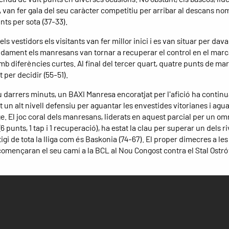
s, van fer gala del seu caràcter competitiu per arribar al descans n
nts per sota (37-33).
ls vestidors els visitants van fer millor inici i es van situar per dava
idament els manresans van tornar a recuperar el control en el marc
b diferències curtes. Al final del tercer quart, quatre punts de ma
ot per decidir (55-51).
u darrers minuts, un BAXI Manresa encoratjat per l'afició ha continu
 un alt nivell defensiu per aguantar les envestides vitorianes i agu
ge. El joc coral dels manresans, liderats en aquest parcial per un o
6 punts, 1 tap i 1 recuperació), ha estat la clau per superar un dels ri
gi de tota la lliga com és Baskonia (74-67). El proper dimecres a les 
omençaran el seu camí a la BCL al Nou Congost contra el Stal Ostr