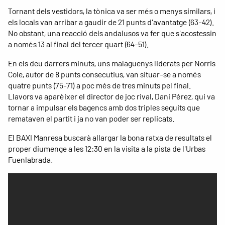
Tornant dels vestidors, la tònica va ser més o menys similars, i
els locals van arribar a gaudir de 21 punts d'avantatge (63-42).
No obstant, una reacció dels andalusos va fer que s'acostessin
a només 13 al final del tercer quart (64-51).
En els deu darrers minuts, uns malaguenys liderats per Norris
Cole, autor de 8 punts consecutius, van situar-se a només
quatre punts (75-71) a poc més de tres minuts pel final.
Llavors va aparèixer el director de joc rival, Dani Pérez, qui va
tornar a impulsar els bagencs amb dos triples seguits que
remataven el partit i ja no van poder ser replicats.
El BAXI Manresa buscarà allargar la bona ratxa de resultats el
proper diumenge a les 12:30 en la visita a la pista de l'Urbas
Fuenlabrada.