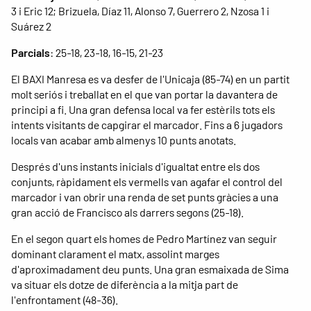
3 i Eric 12; Brizuela, Díaz 11, Alonso 7, Guerrero 2, Nzosa 1 i
Suárez 2
Parcials
: 25-18, 23-18, 16-15, 21-23
El BAXI Manresa es va desfer de l'Unicaja (85-74) en un partit
molt seriós i treballat en el que van portar la davantera de
principi a fi. Una gran defensa local va fer estèrils tots els
intents visitants de capgirar el marcador. Fins a 6 jugadors
locals van acabar amb almenys 10 punts anotats.
Després d'uns instants inicials d'igualtat entre els dos
conjunts, ràpidament els vermells van agafar el control del
marcador i van obrir una renda de set punts gràcies a una
gran acció de Francisco als darrers segons (25-18).
En el segon quart els homes de Pedro Martínez van seguir
dominant clarament el matx, assolint marges
d'aproximadament deu punts. Una gran esmaixada de Sima
va situar els dotze de diferència a la mitja part de
l'enfrontament (48-36).