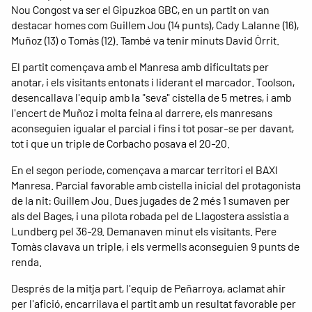
Nou Congost va ser el Gipuzkoa GBC, en un partit on van
destacar homes com Guillem Jou (14 punts), Cady Lalanne (16),
Muñoz (13) o Tomàs (12). També va tenir minuts David Òrrit.
El partit començava amb el Manresa amb dificultats per
anotar, i els visitants entonats i liderant el marcador. Toolson,
desencallava l'equip amb la "seva" cistella de 5 metres, i amb
l'encert de Muñoz i molta feina al darrere, els manresans
aconseguien igualar el parcial i fins i tot posar-se per davant,
tot i que un triple de Corbacho posava el 20-20.
En el segon període, començava a marcar territori el BAXI
Manresa. Parcial favorable amb cistella inicial del protagonista
de la nit: Guillem Jou. Dues jugades de 2 més 1 sumaven per
als del Bages, i una pilota robada pel de Llagostera assistia a
Lundberg pel 36-29. Demanaven minut els visitants. Pere
Tomàs clavava un triple, i els vermells aconseguien 9 punts de
renda.
Després de la mitja part, l'equip de Peñarroya, aclamat ahir
per l'afició, encarrilava el partit amb un resultat favorable per