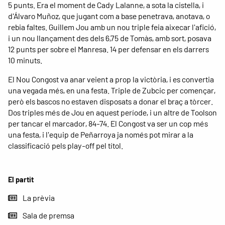
5 punts. Era el moment de Cady Lalanne, a sota la cistella, i
d'Álvaro Muñoz, que jugant com a base penetrava, anotava, o
rebia faltes. Guillem Jou amb un nou triple feia aixecar l'afició,
i un nou llançament des dels 6,75 de Tomàs, amb sort, posava
12 punts per sobre el Manresa. 14 per defensar en els darrers
10 minuts.
El Nou Congost va anar veient a prop la victòria, i es convertia
una vegada més, en una festa. Triple de Zubcic per començar,
però els bascos no estaven disposats a donar el braç a tòrcer.
Dos triples més de Jou en aquest període, i un altre de Toolson
per tancar el marcador, 84-74. El Congost va ser un cop més
una festa, i l'equip de Peñarroya ja només pot mirar a la
classificació pels play-off pel títol.
El partit
La prèvia
Sala de premsa