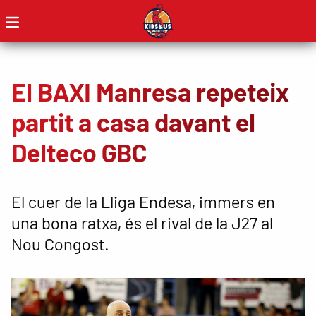
El BAXI Manresa repeteix
partit a casa davant el
Delteco GBC
El cuer de la Lliga Endesa, immers en
una bona ratxa, és el rival de la J27 al
Nou Congost.