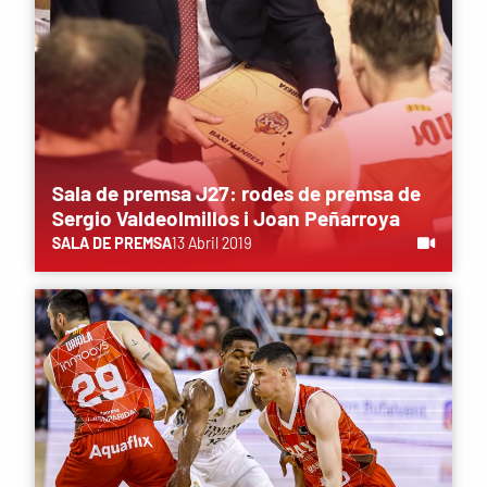
Sala de premsa J27: rodes de premsa de
Sergio Valdeolmillos i Joan Peñarroya
SALA DE PREMSA
13 Abril 2019