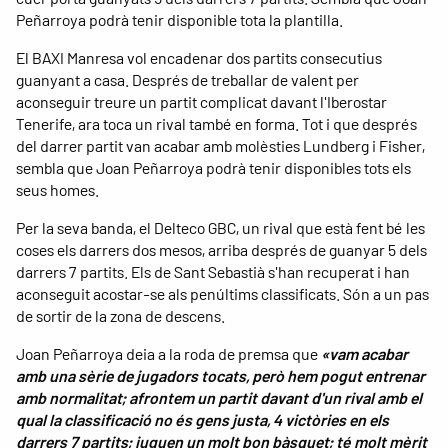
Peñarroya podrà tenir disponible tota la plantilla.
El BAXI Manresa vol encadenar dos partits consecutius
guanyant a casa. Després de treballar de valent per
aconseguir treure un partit complicat davant l'Iberostar
Tenerife, ara toca un rival també en forma. Tot i que després
del darrer partit van acabar amb molèsties Lundberg i Fisher,
sembla que Joan Peñarroya podrà tenir disponibles tots els
seus homes.
Per la seva banda, el Delteco GBC, un rival que està fent bé les
coses els darrers dos mesos, arriba després de guanyar 5 dels
darrers 7 partits. Els de Sant Sebastià s'han recuperat i han
aconseguit acostar-se als penúltims classificats. Són a un pas
de sortir de la zona de descens.
Joan Peñarroya deia a la roda de premsa que
«vam acabar
amb una sèrie de jugadors tocats, però hem pogut entrenar
amb normalitat; afrontem un partit davant d'un rival amb el
qual la classificació no és gens justa, 4 victòries en els
darrers 7 partits; juguen un molt bon bàsquet; té molt mèrit