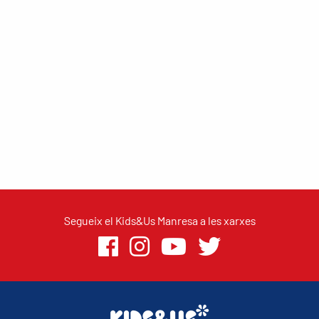
Segueix el Kids&Us Manresa a les xarxes