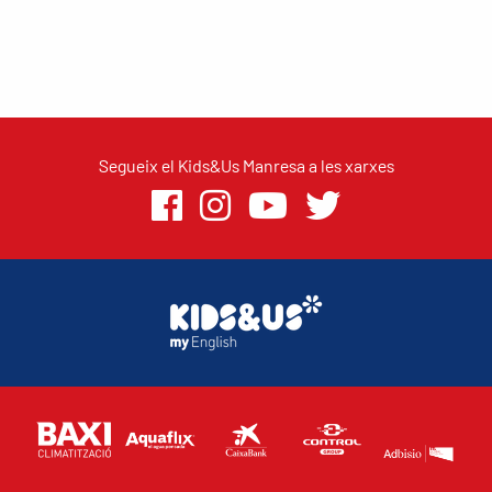
Segueix el Kids&Us Manresa a les xarxes