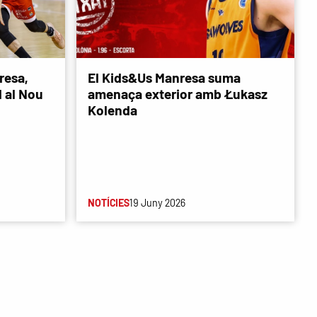
resa,
El Kids&Us Manresa suma
d al Nou
amenaça exterior amb Łukasz
Kolenda
NOTÍCIES
19 Juny 2026