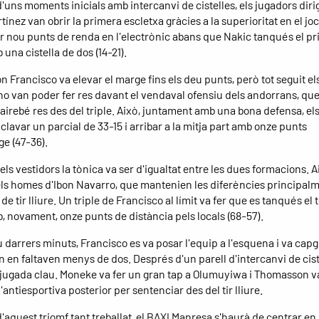
'uns moments inicials amb intercanvi de cistelles, els jugadors dirig
ínez van obrir la primera escletxa gràcies a la superioritat en el joc 
r nou punts de renda en l'electrònic abans que Nakic tanqués el p
una cistella de dos (14-21).
n Francisco va elevar el marge fins els deu punts, però tot seguit el
no van poder fer res davant el vendaval ofensiu dels andorrans, qu
gairebé res des del triple. Això, juntament amb una bona defensa, el
clavar un parcial de 33-15 i arribar a la mitja part amb onze punts
ge (47-36).
ls vestidors la tònica va ser d'igualtat entre les dues formacions. A
els homes d'Ibon Navarro, que mantenien les diferències principal
a de tir lliure. Un triple de Francisco al límit va fer que es tanqués el 
, novament, onze punts de distància pels locals (68-57).
 darrers minuts, Francisco es va posar l'equip a l'esquena i va capgi
 en faltaven menys de dos. Després d'un parell d'intercanvi de cist
a jugada clau. Moneke va fer un gran tap a Olumuyiwa i Thomasson v
l'antiesportiva posterior per sentenciar des del tir lliure.
aquest triomf tant treballat, el BAXI Manresa s'haurà de centrar en 