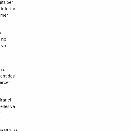
its per
interior i
rimer
s
e no
s va
ixò
ment des
tercer
rar el
elles va
a
la BCL, ja