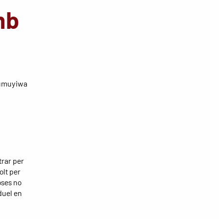
mb
Olumuyiwa
trar per
olt per
oses no
 duel en