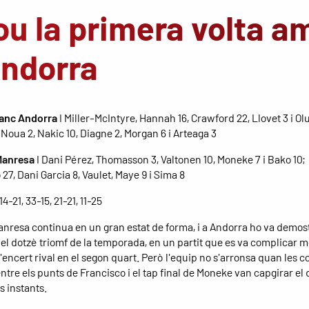
ou la primera volta a
Andorra
anc Andorra
I Miller-McIntyre, Hannah 16, Crawford 22, Llovet 3 i 
, Noua 2, Nakic 10, Diagne 2, Morgan 6 i Arteaga 3
Manresa
I Dani Pérez, Thomasson 3, Valtonen 10, Moneke 7 i Bako 10;
27, Dani Garcia 8, Vaulet, Maye 9 i Sima 8
 14-21, 33-15, 21-21, 11-25
anresa continua en un gran estat de forma, i a Andorra ho va demos
el dotzè triomf de la temporada, en un partit que es va complicar m
'encert rival en el segon quart. Però l'equip no s'arronsa quan les c
 entre els punts de Francisco i el tap final de Moneke van capgirar el
s instants.