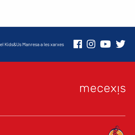
el Kids&Us Manresa a les xarxes