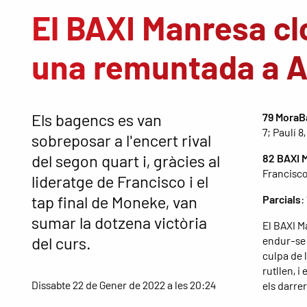
El BAXI Manresa cl
una remuntada a 
Els bagencs es van
79 MoraB
7; Paulí 8
sobreposar a l'encert rival
del segon quart i, gràcies al
82 BAXI 
Francisco 
lideratge de Francisco i el
tap final de Moneke, van
Parcials
:
sumar la dotzena victòria
El BAXI M
del curs.
endur-se 
culpa de l
rutllen, i
Dissabte 22 de Gener de 2022 a les 20:24
els darrer