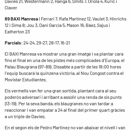
Davies 21, Westermann 2, Hanga 6, Smits 7, Oriola 4, Kuric i
Claver
89 BAXI Manresa
I Ferrari 7, Rafa Martínez 12, Vaulet 3, Hinrichs
12 i Sima 8; Jou 3, Dani Garcia 5, Mason 16, Báez, Sajus i
Eatherton 23
Parcials
: 24-24, 29-27, 28-17, 16-21
El BAXI Manresa va mostrar una gran imatge i va plantar cara
fins el final en una de les pistes més complicades d'Europa, el
Palau Blaugrana (97-89). Dissabte a partir de les 18:00 hores
l'equip buscarà la quinzena victòria, al Nou Congost contra el
Movistar Estudiantes.
Els vermells van fer una gran sortida, plantant cara al seu
poderós adversari i arribant a assolir una renda de sis punts
(13-19). Per la seva banda, els blaugranes no van tardar a
reaccionar i van empatar a 24 al final del primer quart gràcies
a un triple de Davies.
En el segon els de Pedro Martínez no van abaixar el nivell i van