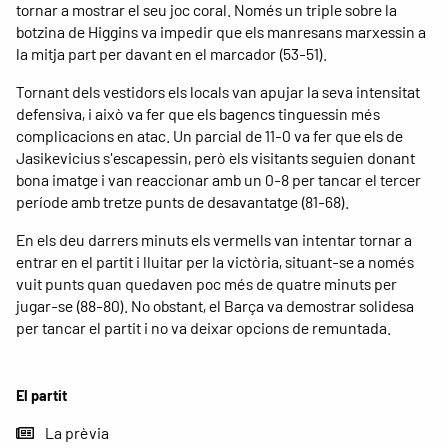
tornar a mostrar el seu joc coral. Només un triple sobre la
botzina de Higgins va impedir que els manresans marxessin a
la mitja part per davant en el marcador (53-51).
Tornant dels vestidors els locals van apujar la seva intensitat
defensiva, i això va fer que els bagencs tinguessin més
complicacions en atac. Un parcial de 11-0 va fer que els de
Jasikevicius s'escapessin, però els visitants seguien donant
bona imatge i van reaccionar amb un 0-8 per tancar el tercer
període amb tretze punts de desavantatge (81-68).
En els deu darrers minuts els vermells van intentar tornar a
entrar en el partit i lluitar per la victòria, situant-se a només
vuit punts quan quedaven poc més de quatre minuts per
jugar-se (88-80). No obstant, el Barça va demostrar solidesa
per tancar el partit i no va deixar opcions de remuntada.
El partit
La prèvia