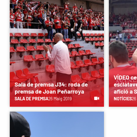
VÍDEO ce
Sala de premsa J34: roda de
esclatave
premsa de Joan Peñarroya
afició a
SALA DE PREMSA
26 Maig 2019
NOTÍCIES
26