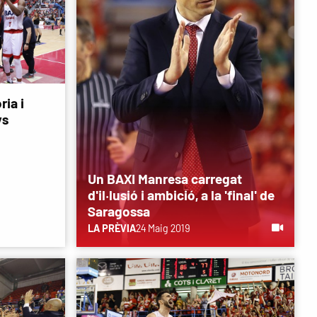
ria i
ys
Un BAXI Manresa carregat
d'il·lusió i ambició, a la 'final' de
Saragossa
LA PRÈVIA
24 Maig 2019