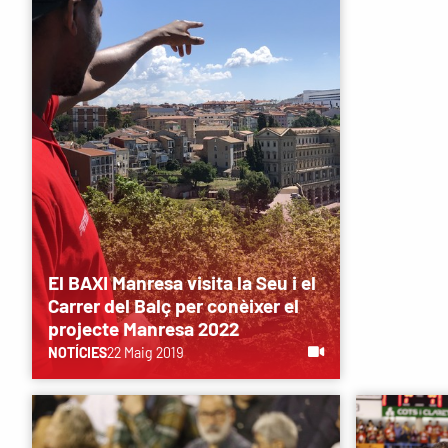
El BAXI Manresa visita la Seu i el
Carrer del Balç per conèixer el
projecte Manresa 2022
NOTÍCIES
22 Maig 2019