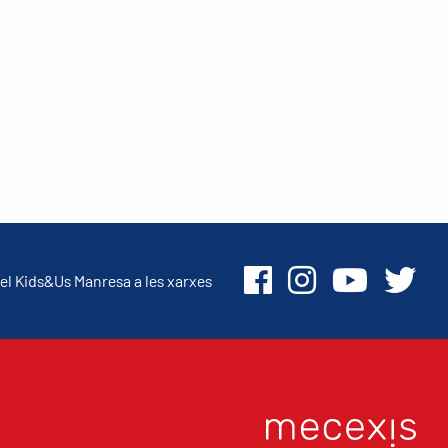
el Kids&Us Manresa a les xarxes