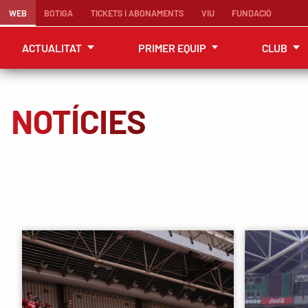
WEB
BOTIGA
TICKETS I ABONAMENTS
VIU
FUNDACIÓ
ACTUALITAT
PRIMER EQUIP
CLUB
NOTÍCIES