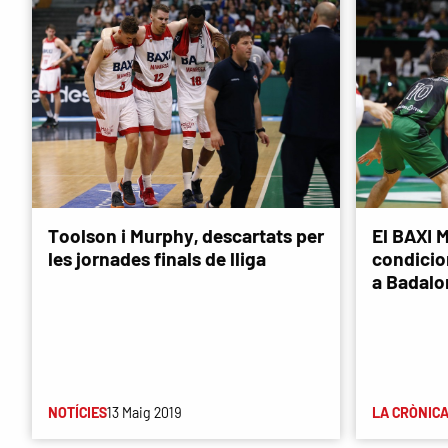
Toolson i Murphy, descartats per
El BAXI M
les jornades finals de lliga
condicion
a Badalo
NOTÍCIES
13 Maig 2019
LA CRÒNIC