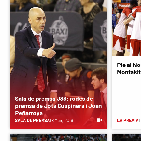
Ple al No
Montakit
Sala de premsa J33: rodes de
premsa de Jota Cuspinera i Joan
Peñarroya
SALA DE PREMSA
18 Maig 2019
LA PRÈVIA
1