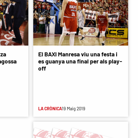
tza
El BAXI Manresa viu una festa i
ragossa
es guanya una final per als play-
off
LA CRÒNICA
19 Maig 2019