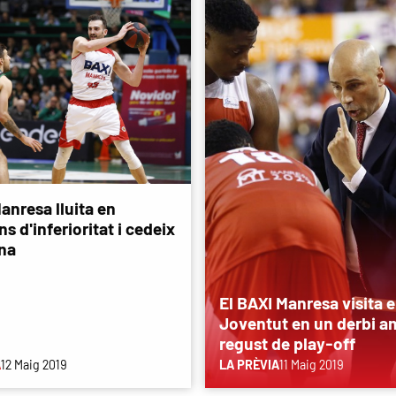
anresa lluita en
s d'inferioritat i cedeix
na
El BAXI Manresa visita e
Joventut en un derbi a
regust de play-off
A
12 Maig 2019
LA PRÈVIA
11 Maig 2019