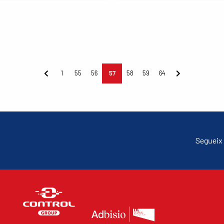
1
55
56
57
58
59
64
Segueix 