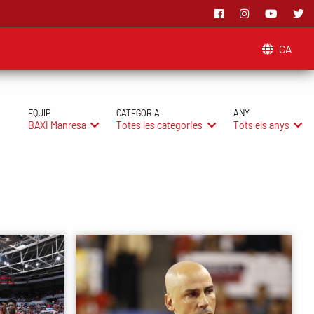
CA
EQUIP
CATEGORIA
ANY
BAXI Manresa
Totes les categories
Tots els anys