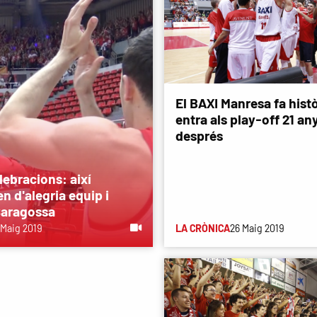
El BAXI Manresa fa histò
entra als play-off 21 an
després
lebracions: així
n d'alegria equip i
 Saragossa
 Maig 2019
LA CRÒNICA
26 Maig 2019