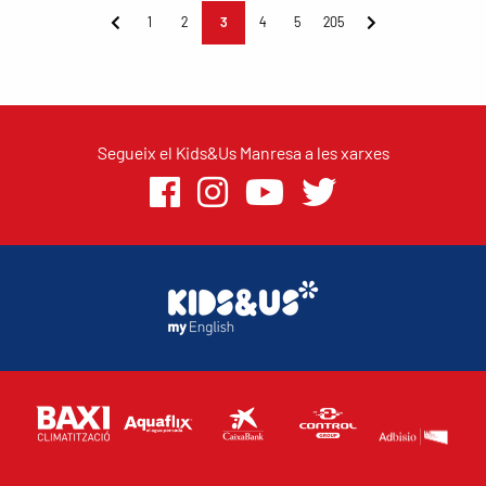
1
2
3
4
5
205
Segueix el Kids&Us Manresa a les xarxes