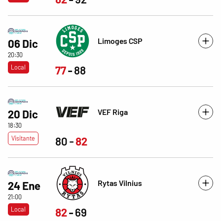
Limoges CSP
06 Dic
20:30
Local
77
88
VEF Riga
20 Dic
18:30
Visitante
80
82
Rytas Vilnius
24 Ene
21:00
Local
82
69