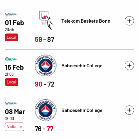
Telekom Baskets Bonn
01 Feb
20:45
Local
69
87
Bahcesehir College
15 Feb
21:00
Local
90
72
Bahcesehir College
08 Mar
18:00
Visitante
76
77