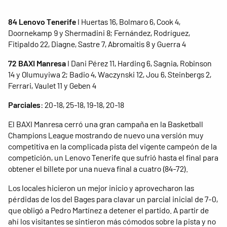
84 Lenovo Tenerife
I Huertas 16, Bolmaro 6, Cook 4,
Doornekamp 9 y Shermadini 8; Fernández, Rodríguez,
Fitipaldo 22, Diagne, Sastre 7, Abromaitis 8 y Guerra 4
72 BAXI Manresa
I Dani Pérez 11, Harding 6, Sagnia, Robinson
14 y Olumuyiwa 2; Badio 4, Waczynski 12, Jou 6, Steinbergs 2,
Ferrari, Vaulet 11 y Geben 4
Parciales
: 20-18, 25-18, 19-18, 20-18
El BAXI Manresa cerró una gran campaña en la Basketball
Champions League mostrando de nuevo una versión muy
competitiva en la complicada pista del vigente campeón de la
competición, un Lenovo Tenerife que sufrió hasta el final para
obtener el billete por una nueva final a cuatro (84-72).
Los locales hicieron un mejor inicio y aprovecharon las
pérdidas de los del Bages para clavar un parcial inicial de 7-0,
que obligó a Pedro Martínez a detener el partido. A partir de
ahí los visitantes se sintieron más cómodos sobre la pista y no