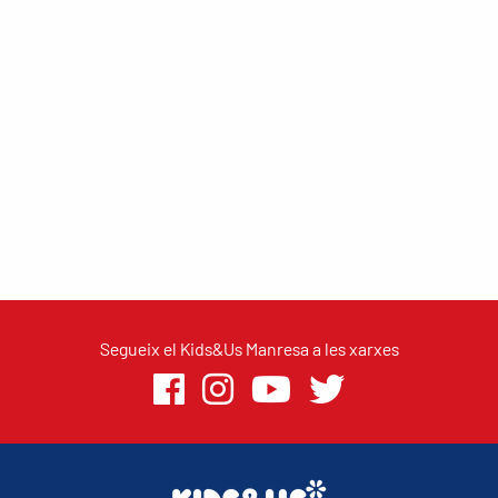
Segueix el Kids&Us Manresa a les xarxes