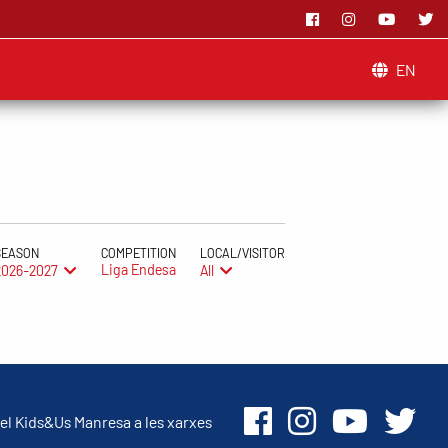
EN
SEASON
COMPETITION
LOCAL/VISITOR
Liga Endesa
2026-2027
All
el Kids&Us Manresa a les xarxes