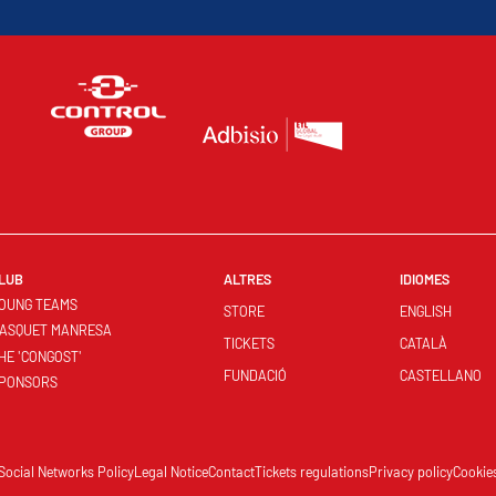
LUB
ALTRES
IDIOMES
OUNG TEAMS
STORE
ENGLISH
ASQUET MANRESA
TICKETS
CATALÀ
HE 'CONGOST'
FUNDACIÓ
CASTELLANO
PONSORS
Social Networks Policy
Legal Notice
Contact
Tickets regulations
Privacy policy
Cookie