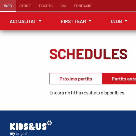
WEB
STORE
TICKETS
VIU
FUNDACIÓ
ACTUALITAT
FIRST TEAM
CLUB
SCHEDULES
Próxims partits
Partits ant
Encara no hi ha resultats disponibles