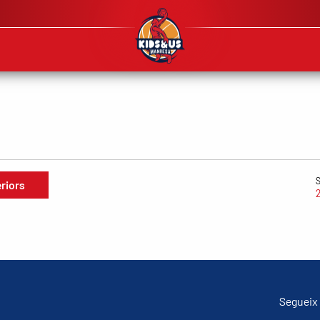
eriors
Segueix 