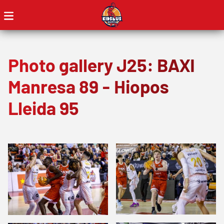
Photo gallery J25: BAXI
Manresa 89 - Hiopos
Lleida 95