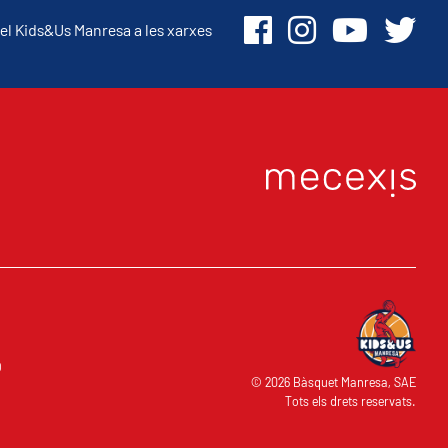
el Kids&Us Manresa a les xarxes
O
© 2026 Bàsquet Manresa, SAE
Tots els drets reservats.