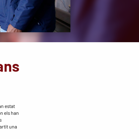
ans
an estat
on els han
s
artit una