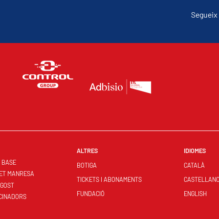
Segueix 
ALTRES
IDIOMES
S BASE
BOTIGA
CATALÀ
ET MANRESA
TICKETS I ABONAMENTS
CASTELLAN
NGOST
FUNDACIÓ
ENGLISH
CINADORS