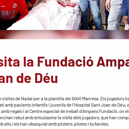
sita la Fundació Amp
oan de Déu
 visites de Nadal per a la plantilla del BAXI Manresa. Els jugadors h
í amb pacients infantils i juvenils de l'Hospital Sant Joan de Déu, 
 amb regals i al Centre especial de treball d'Ampans Fundació, on el
ors han rebut amb entusiasme la visita dels jugadors, que han comp
b ells i els han obsequiat amb pòsters, pilotes i bufandes.