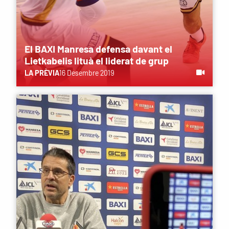
El BAXI Manresa defensa davant el
Lietkabelis lituà el liderat de grup
LA PRÈVIA
16 Desembre 2019