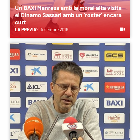
Un BAXI Manresa amb la moral alta visita
el Dinamo Sassari amb un 'roster' encara
curt
LA PRÈVIA
2 Desembre 2019