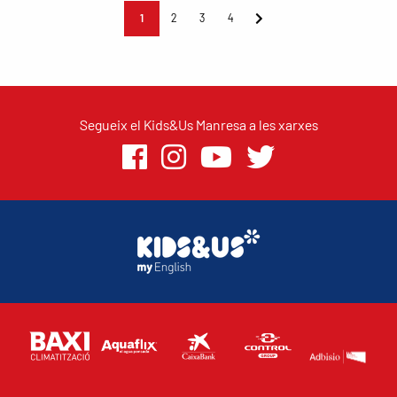
1
2
3
4
Segueix el Kids&Us Manresa a les xarxes