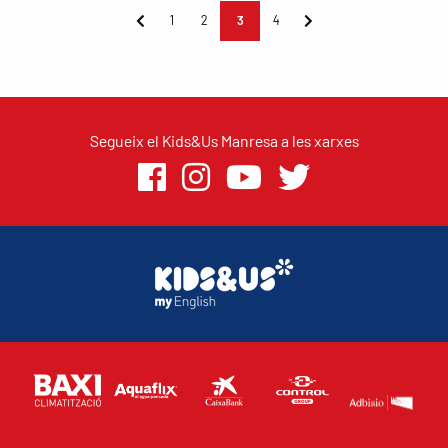
1
2
3
4
Segueix el Kids&Us Manresa a les xarxes