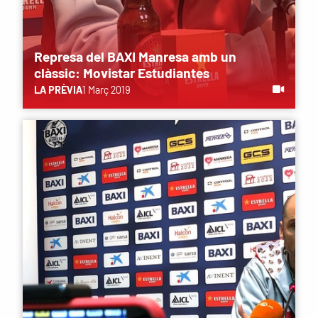
Represa del BAXI Manresa amb un
clàssic: Movistar Estudiantes
LA PRÈVIA
1 Març 2019