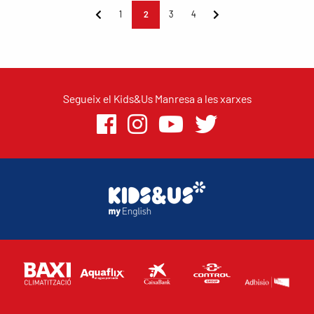
1
2
3
4
Segueix el Kids&Us Manresa a les xarxes