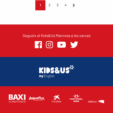
1
2
3
4
Segueix el Kids&Us Manresa a les xarxes