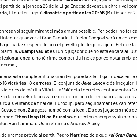
l partit de la jornada 25 de la Lliga Endesa davant un altre rival com
aria
. El duel es jugarà
dissabte a partir de les 20:45
(M+ Deportes 2 
anresa vol seguir mirant el més amunt possible. Per poder-ho fer c
i intentar guanyar el Gran Canaria. El factor Congost serà un cop m
5a jornada: s'espera de nou el pavelló ple de gom a gom. Pel que fa a
 plantilla,
Juampi Vaulet
és l'únic jugador que no està encara al 100%
a lesionat, encara no té ritme competitiu i no es pot comptar amb la
 normal.
anaria està completant una gran temporada a la Lliga Endesa, en la 
 16 victòries i 8 derrotes
. El conjunt de
Jaka Lakovic
és irregular l
victòries de mèrit a Vitòria i a València i derrotes contundents a Gi
 Fa deu dies els illencs van encaixar un cop dur en caure a casa dav
turc als vuitens de final de l’Eurocup, però seguidament es van ref
al Casademont Zaragoza, també com a local. Els dos jugadors més de
ris són
Ethan Happ i Nico Brussino
, que estan acompanyats per h
ter, Ben Lammers, John Shurna o Andrew Albicy.
a de premsa prèvia al partit,
Pedro Martínez
deia que
«el Gran Canar