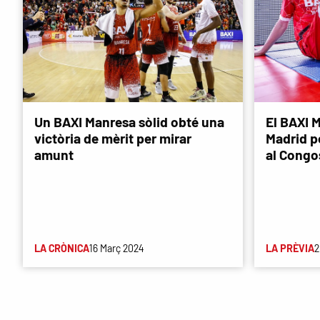
Un BAXI Manresa sòlid obté una
El BAXI M
victòria de mèrit per mirar
Madrid p
amunt
al Congo
LA CRÒNICA
16 Març 2024
LA PRÈVIA
2