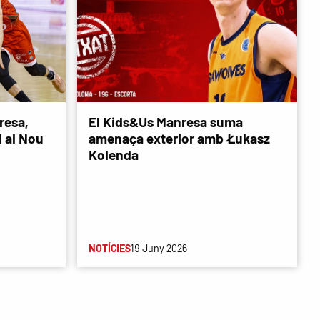
resa,
El Kids&Us Manresa suma
d al Nou
amenaça exterior amb Łukasz
Kolenda
NOTÍCIES
19 Juny 2026