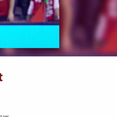
t
t per