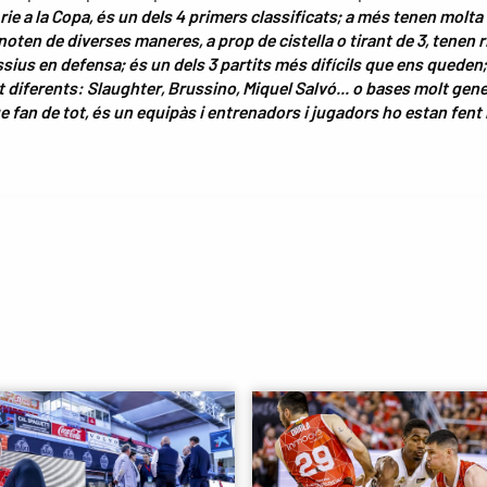
rie a la Copa, és un dels 4 primers classificats; a més tenen molta
anoten de diverses maneres, a prop de cistella o tirant de 3, tenen r
sius en defensa; és un dels 3 partits més difícils que ens queden
t diferents: Slaughter, Brussino, Miquel Salvó... o bases molt gene
e fan de tot, és un equipàs i entrenadors i jugadors ho estan fent