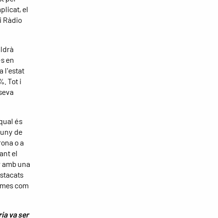
plicat, el
i Ràdio
aldrà
és en
 l'estat
. Tot i
 seva
qual és
luny de
rona o a
ant el
er amb una
stacats
omes com
ia va ser