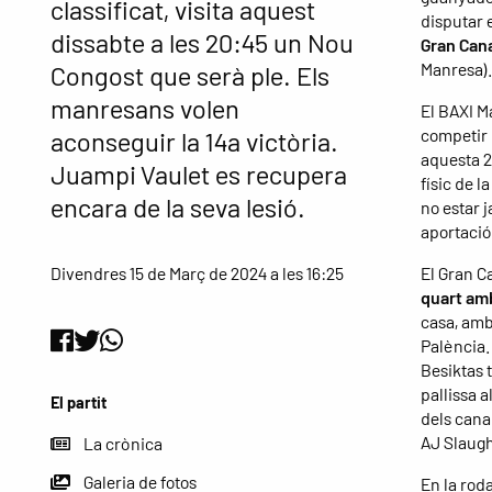
classificat, visita aquest
disputar e
dissabte a les 20:45 un Nou
Gran Can
Manresa).
Congost que serà ple. Els
manresans volen
El BAXI M
competir 
aconseguir la 14a victòria.
aquesta 2
Juampi Vaulet es recupera
físic de la
encara de la seva lesió.
no estar j
aportació
El Gran C
Divendres 15 de Març de 2024 a les 16:25
quart amb
casa, amb 
Palència.
Besiktas 
pallissa 
El partit
dels cana
AJ Slaugh
La crònica
Galeria de fotos
En la rod