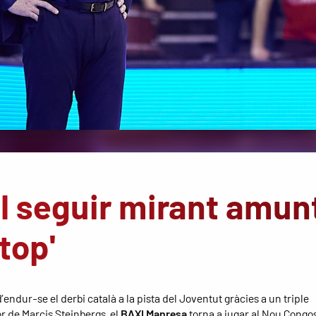
l seguir mirant amun
top'
endur-se el derbi català a la pista del Joventut gràcies a un triple
 de Marcis Steinbergs, el
BAXI Manresa
torna a jugar al Nou Congos