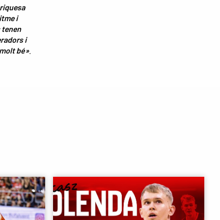
 riquesa
itme i
; tenen
radors i
 molt bé»
.