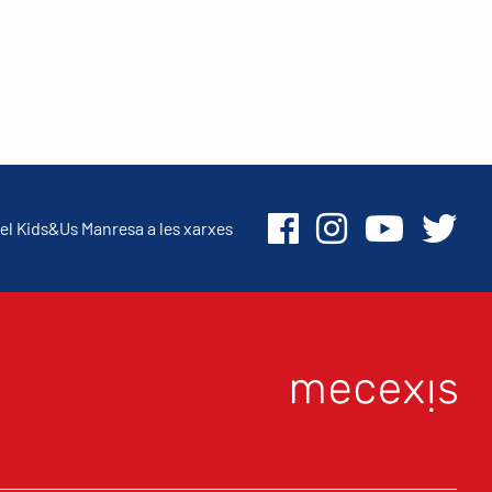
el Kids&Us Manresa a les xarxes