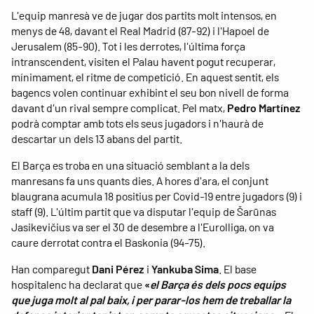
L'equip manresà ve de jugar dos partits molt intensos, en
menys de 48, davant el Real Madrid (87-92) i l'Hapoel de
Jerusalem (85-90). Tot i les derrotes, l'última força
intranscendent, visiten el Palau havent pogut recuperar,
mínimament, el ritme de competició. En aquest sentit, els
bagencs volen continuar exhibint el seu bon nivell de forma
davant d'un rival sempre complicat. Pel matx,
Pedro Martínez
podrà comptar amb tots els seus jugadors i n'haurà de
descartar un dels 13 abans del partit.
El Barça es troba en una situació semblant a la dels
manresans fa uns quants dies. A hores d'ara, el conjunt
blaugrana acumula 18 positius per Covid-19 entre jugadors (9) i
staff (9). L'últim partit que va disputar l'equip de Šarūnas
Jasikevičius va ser el 30 de desembre a l'Eurolliga, on va
caure derrotat contra el Baskonia (94-75).
Han comparegut
Dani Pérez
i
Yankuba Sima
. El base
hospitalenc ha declarat que
«
el Barça és dels pocs equips
que juga molt al pal baix, i per parar-los hem de treballar la