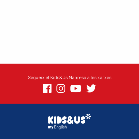
Segueix el Kids&Us Manresa a les xarxes