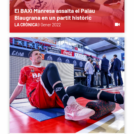
El BAXI Manresa assalta el Palau
Blaugrana en un partit històric
LA CRÒNICA
9 Gener 2022