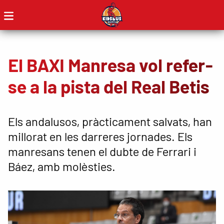
El BAXI Manresa vol refer-
se a la pista del Real Betis
Els andalusos, pràcticament salvats, han
millorat en les darreres jornades. Els
manresans tenen el dubte de Ferrari i
Báez, amb molèsties.