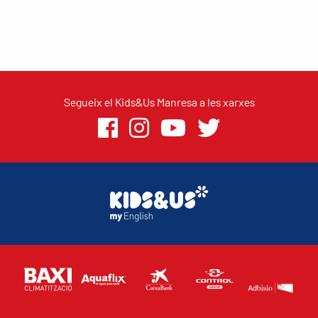
Segueix el Kids&Us Manresa a les xarxes