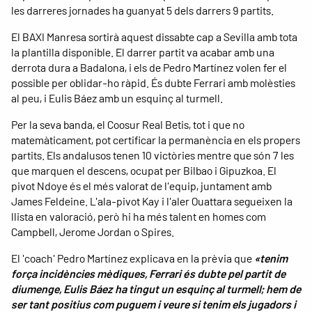
les darreres jornades ha guanyat 5 dels darrers 9 partits.
El BAXI Manresa sortirà aquest dissabte cap a Sevilla amb tota
la plantilla disponible. El darrer partit va acabar amb una
derrota dura a Badalona, i els de Pedro Martínez volen fer el
possible per oblidar-ho ràpid. És dubte Ferrari amb molèsties
al peu, i Eulis Báez amb un esquinç al turmell.
Per la seva banda, el Coosur Real Betis, tot i que no
matemàticament, pot certificar la permanència en els propers
partits. Els andalusos tenen 10 victòries mentre que són 7 les
que marquen el descens, ocupat per Bilbao i Gipuzkoa. El
pivot Ndoye és el més valorat de l'equip, juntament amb
James Feldeine. L'ala-pivot Kay i l'aler Ouattara segueixen la
llista en valoració, però hi ha més talent en homes com
Campbell, Jerome Jordan o Spires.
El 'coach' Pedro Martínez explicava en la prèvia que
«tenim
força incidències mèdiques, Ferrari és dubte pel partit de
diumenge, Eulis Báez ha tingut un esquinç al turmell; hem de
ser tant positius com puguem i veure si tenim els jugadors i