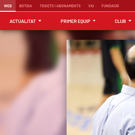
WEB
BOTIGA
TICKETS I ABONAMENTS
VIU
FUNDACIÓ
ACTUALITAT
PRIMER EQUIP
CLUB