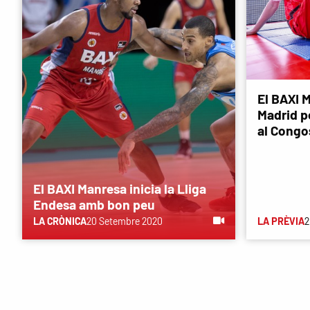
El BAXI M
Madrid p
al Congo
El BAXI Manresa inicia la Lliga
Endesa amb bon peu
LA CRÒNICA
20 Setembre 2020
LA PRÈVIA
2