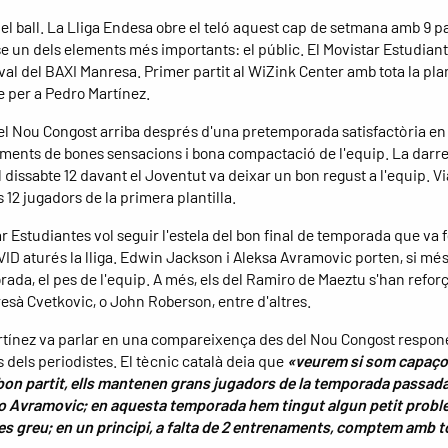
l ball. La Lliga Endesa obre el teló aquest cap de setmana amb 9 par
e un dels elements més importants: el públic. El Movistar Estudiant
val del BAXI Manresa. Primer partit al WiZink Center amb tota la plan
e per a Pedro Martínez.
el Nou Congost arriba després d'una pretemporada satisfactòria en
ments de bones sensacions i bona compactació de l'equip. La darr
l dissabte 12 davant el Joventut va deixar un bon regust a l'equip. Vi
 12 jugadors de la primera plantilla.
r Estudiantes vol seguir l'estela del bon final de temporada que va 
VID aturés la lliga. Edwin Jackson i Aleksa Avramovic porten, si més
ada, el pes de l'equip. A més, els del Ramiro de Maeztu s'han refor
esà Cvetkovic, o John Roberson, entre d'altres.
tínez va parlar en una compareixença des del Nou Congost respone
 dels periodistes. El tècnic català deia que
«veurem si som capaço
bon partit, ells mantenen grans jugadors de la temporada passad
 Avramovic; en aquesta temporada hem tingut algun petit proble
es greu; en un principi, a falta de 2 entrenaments, comptem amb to