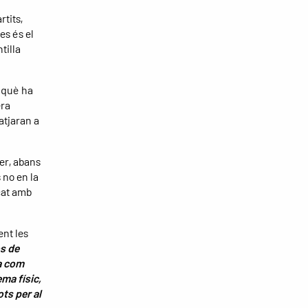
tits,
es és el
tilla
 què ha
era
atjaran a
fer, abans
 no en la
çat amb
nt les
s de
a com
ma físic,
ts per al