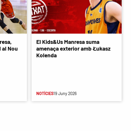
resa,
El Kids&Us Manresa suma
d al Nou
amenaça exterior amb Łukasz
Kolenda
NOTÍCIES
19 Juny 2026