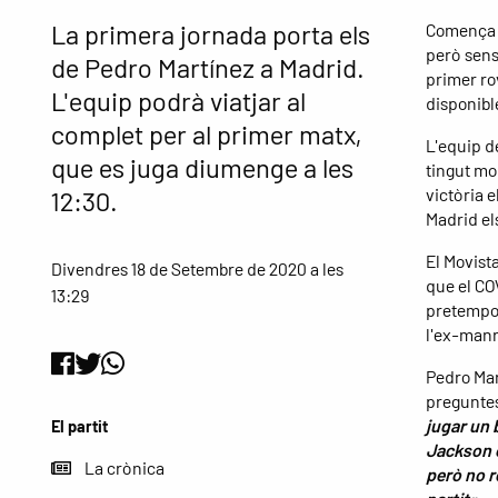
La primera jornada porta els
Comença e
però sens
de Pedro Martínez a Madrid.
primer ro
L'equip podrà viatjar al
disponibl
complet per al primer matx,
L'equip d
que es juga diumenge a les
tingut mo
victòria e
12:30.
Madrid els
El Movista
Divendres 18 de Setembre de 2020 a les
que el CO
13:29
pretempor
l'ex-manr
Pedro Mar
preguntes
jugar un 
El partit
Jackson o
La crònica
però no r