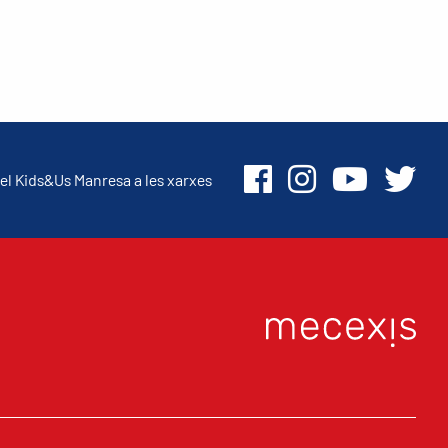
el Kids&Us Manresa a les xarxes