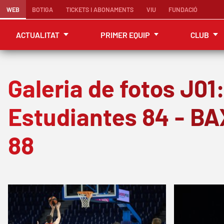
WEB
BOTIGA
TICKETS I ABONAMENTS
VIU
FUNDACIÓ
ACTUALITAT
PRIMER EQUIP
CLUB
Galeria de fotos J01
Estudiantes 84 - BA
88