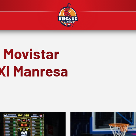
: Movistar
XI Manresa