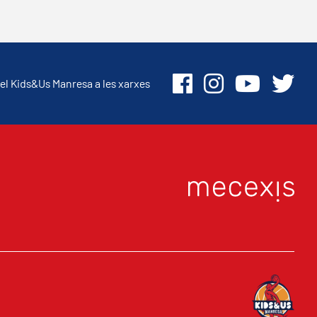
el Kids&Us Manresa a les xarxes