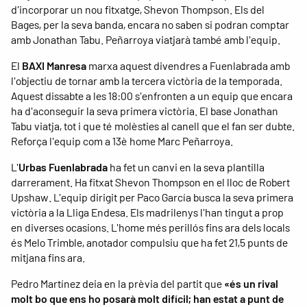
d'incorporar un nou fitxatge, Shevon Thompson. Els del
Bages, per la seva banda, encara no saben si podran comptar
amb Jonathan Tabu. Peñarroya viatjarà també amb l'equip.
El
BAXI Manresa
marxa aquest divendres a Fuenlabrada amb
l'objectiu de tornar amb la tercera victòria de la temporada.
Aquest dissabte a les 18:00 s'enfronten a un equip que encara
ha d'aconseguir la seva primera victòria. El base Jonathan
Tabu viatja, tot i que té molèsties al canell que el fan ser dubte.
Reforça l'equip com a 13è home Marc Peñarroya.
L'
Urbas Fuenlabrada
ha fet un canvi en la seva plantilla
darrerament. Ha fitxat Shevon Thompson en el lloc de Robert
Upshaw. L'equip dirigit per Paco García busca la seva primera
victòria a la Lliga Endesa. Els madrilenys l'han tingut a prop
en diverses ocasions. L'home més perillós fins ara dels locals
és Melo Trimble, anotador compulsiu que ha fet 21,5 punts de
mitjana fins ara.
Pedro Martínez deia en la prèvia del partit que
«és un rival
molt bo que ens ho posarà molt difícil; han estat a punt de