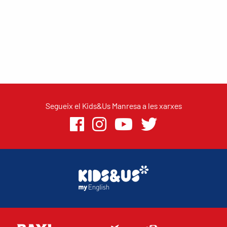
Segueix el Kids&Us Manresa a les xarxes