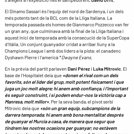
El Dinamo Sassari és l'equip del nord de Sardenya, i un dels
més potents tant de la BCL com de la Lliga Italiana. La
temporada passada els homes de Gianmarco Pozzecco van fer
un gran any, que culminava amb la final de la Lliga Italiana i
aquest inici de temporada amb la consecució de la SuperCopa
d'Itàlia. Un conjunt guanyador cridat a arribar lluny a la
Champions League i amb dos líders a la pista: el canadenc
Dyshawn Pierre i l'americà *
Dwayne Evans
.
En la prèvia del partit parlaven
Dani Pérez
i
Luka Mitrovic
. El
base de l'Hospitalet deia que
«donen el rival com un dels
favorits, són el líder del grup, molt potent físicament i que
juga un joc molt alegre; hi anem amb confiança, i l'important
és seguir construint, i si podem endur-nos la victòria cap a
Manresa, molt millor»
. Per la seva banda, el pivot serbi
Mitrovic deia que
«són un gran equip, subcampions de la
darrera temporada; hi anem amb bona mentalitat després
de guanyar el Murcia a casa, de manera que segur que
tindrem les nostres ocasions per guanyar; no estàvem