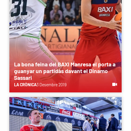
La bona feina del BAXI Manresa el porta a
guanyar un partidàs davant el Dinamo
Sassari
LA CRÒNICA
3 Desembre 2019