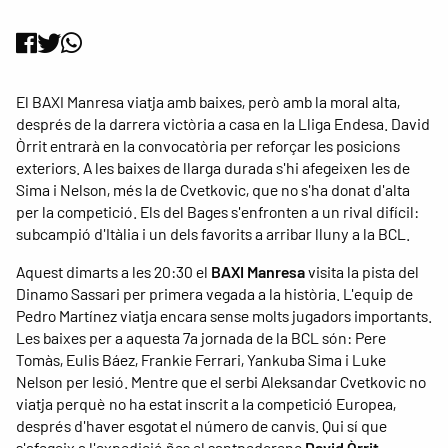
El BAXI Manresa viatja amb baixes, però amb la moral alta,
després de la darrera victòria a casa en la Lliga Endesa. David
Òrrit entrarà en la convocatòria per reforçar les posicions
exteriors. A les baixes de llarga durada s'hi afegeixen les de
Sima i Nelson, més la de Cvetkovic, que no s'ha donat d'alta
per la competició. Els del Bages s'enfronten a un rival difícil:
subcampió d'Itàlia i un dels favorits a arribar lluny a la BCL.
Aquest dimarts a les 20:30 el
BAXI Manresa
visita la pista del
Dinamo Sassari per primera vegada a la història. L'equip de
Pedro Martínez viatja encara sense molts jugadors importants.
Les baixes per a aquesta 7a jornada de la BCL són: Pere
Tomàs, Eulis Báez, Frankie Ferrari, Yankuba Sima i Luke
Nelson per lesió. Mentre que el serbi Aleksandar Cvetkovic no
viatja perquè no ha estat inscrit a la competició Europea,
després d'haver esgotat el número de canvis. Qui sí que
s'afegeix a l'expedició ñes el santpedorenc
David Òrrit
.