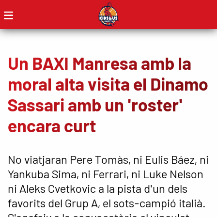
Un BAXI Manresa amb la
moral alta visita el Dinamo
Sassari amb un 'roster'
encara curt
No viatjaran Pere Tomàs, ni Eulis Báez, ni
Yankuba Sima, ni Ferrari, ni Luke Nelson
ni Aleks Cvetkovic a la pista d'un dels
favorits del Grup A, el sots-campió italià.