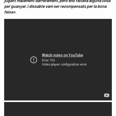
jugant malament darrerament, però ens faltava alguna cosa
per guanyar, i dissabte vam ser recompensats per la bona
feina»
.