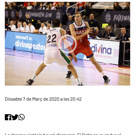
Dissabte 7 de Març de 2020 a les 20:42
La desena victòria haurà d’esperar. El Betis es va endur el