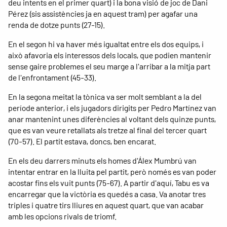
deu intents en el primer quart) i la bona visió de joc de Dani
Pérez (sis assistències ja en aquest tram) per agafar una
renda de dotze punts (27-15).
En el segon hi va haver més igualtat entre els dos equips, i
això afavoria els interessos dels locals, que podien mantenir
sense gaire problemes el seu marge a l'arribar a la mitja part
de l'enfrontament (45-33).
En la segona meitat la tònica va ser molt semblant a la del
període anterior, i els jugadors dirigits per Pedro Martínez van
anar mantenint unes diferències al voltant dels quinze punts,
que es van veure retallats als tretze al final del tercer quart
(70-57). El partit estava, doncs, ben encarat.
En els deu darrers minuts els homes d'Álex Mumbrú van
intentar entrar en la lluita pel partit, però només es van poder
acostar fins els vuit punts (75-67). A partir d'aquí, Tabu es va
encarregar que la victòria es quedés a casa. Va anotar tres
triples i quatre tirs lliures en aquest quart, que van acabar
amb les opcions rivals de triomf.