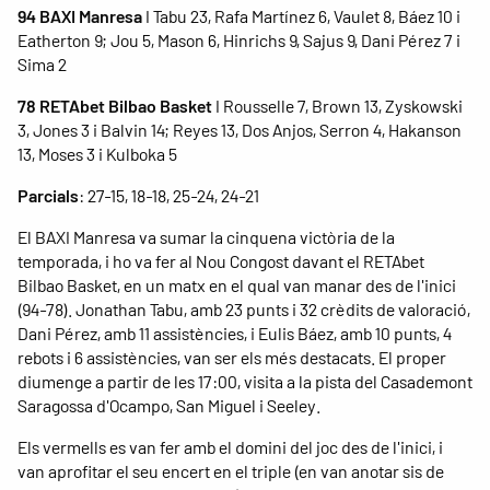
94 BAXI Manresa
I Tabu 23, Rafa Martínez 6, Vaulet 8, Báez 10 i
Eatherton 9; Jou 5, Mason 6, Hinrichs 9, Sajus 9, Dani Pérez 7 i
Sima 2
78 RETAbet Bilbao Basket
I Rousselle 7, Brown 13, Zyskowski
3, Jones 3 i Balvin 14; Reyes 13, Dos Anjos, Serron 4, Hakanson
13, Moses 3 i Kulboka 5
Parcials
: 27-15, 18-18, 25-24, 24-21
El BAXI Manresa va sumar la cinquena victòria de la
temporada, i ho va fer al Nou Congost davant el RETAbet
Bilbao Basket, en un matx en el qual van manar des de l'inici
(94-78). Jonathan Tabu, amb 23 punts i 32 crèdits de valoració,
Dani Pérez, amb 11 assistències, i Eulis Báez, amb 10 punts, 4
rebots i 6 assistències, van ser els més destacats. El proper
diumenge a partir de les 17:00, visita a la pista del Casademont
Saragossa d'Ocampo, San Miguel i Seeley.
Els vermells es van fer amb el domini del joc des de l'inici, i
van aprofitar el seu encert en el triple (en van anotar sis de