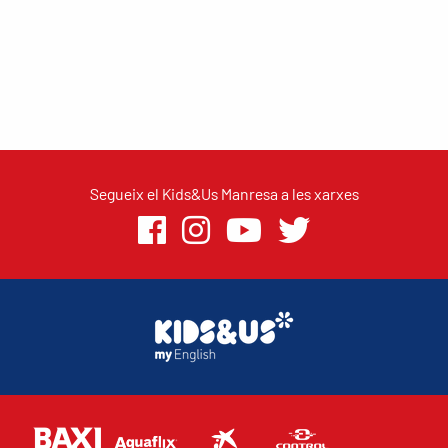
Segueix el Kids&Us Manresa a les xarxes