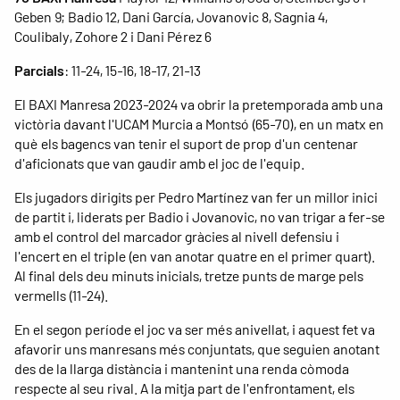
Geben 9; Badio 12, Dani García, Jovanovic 8, Sagnia 4,
Coulibaly, Zohore 2 i Dani Pérez 6
Parcials
: 11-24, 15-16, 18-17, 21-13
El BAXI Manresa 2023-2024 va obrir la pretemporada amb una
victòria davant l'UCAM Murcia a Montsó (65-70), en un matx en
què els bagencs van tenir el suport de prop d'un centenar
d'aficionats que van gaudir amb el joc de l'equip.
Els jugadors dirigits per Pedro Martínez van fer un millor inici
de partit i, liderats per Badio i Jovanovic, no van trigar a fer-se
amb el control del marcador gràcies al nivell defensiu i
l'encert en el triple (en van anotar quatre en el primer quart).
Al final dels deu minuts inicials, tretze punts de marge pels
vermells (11-24).
En el segon període el joc va ser més anivellat, i aquest fet va
afavorir uns manresans més conjuntats, que seguien anotant
des de la llarga distància i mantenint una renda còmoda
respecte al seu rival. A la mitja part de l'enfrontament, els