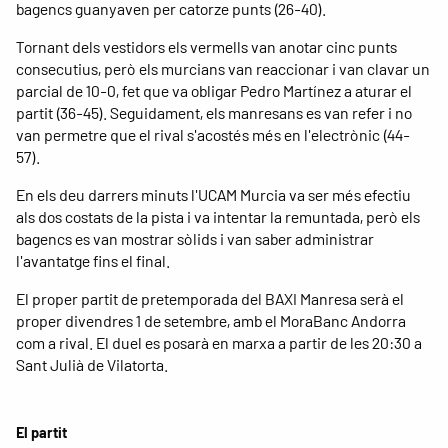
bagencs guanyaven per catorze punts (26-40).
Tornant dels vestidors els vermells van anotar cinc punts
consecutius, però els murcians van reaccionar i van clavar un
parcial de 10-0, fet que va obligar Pedro Martínez a aturar el
partit (36-45). Seguidament, els manresans es van refer i no
van permetre que el rival s'acostés més en l'electrònic (44-
57).
En els deu darrers minuts l'UCAM Murcia va ser més efectiu
als dos costats de la pista i va intentar la remuntada, però els
bagencs es van mostrar sòlids i van saber administrar
l'avantatge fins el final.
El proper partit de pretemporada del BAXI Manresa serà el
proper divendres 1 de setembre, amb el MoraBanc Andorra
com a rival. El duel es posarà en marxa a partir de les 20:30 a
Sant Julià de Vilatorta.
El partit