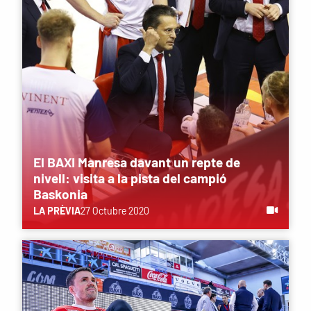
El BAXI Manresa davant un repte de
nivell: visita a la pista del campió
Baskonia
LA PRÈVIA
27 Octubre 2020