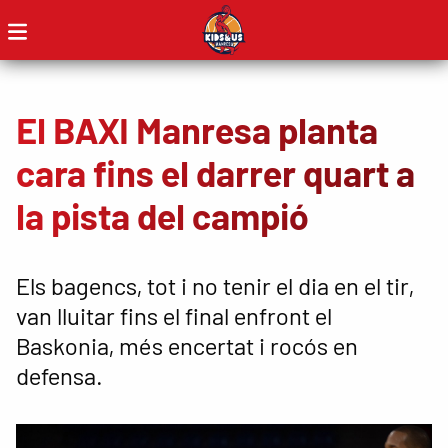
El BAXI Manresa planta
cara fins el darrer quart a
la pista del campió
Els bagencs, tot i no tenir el dia en el tir,
van lluitar fins el final enfront el
Baskonia, més encertat i rocós en
defensa.