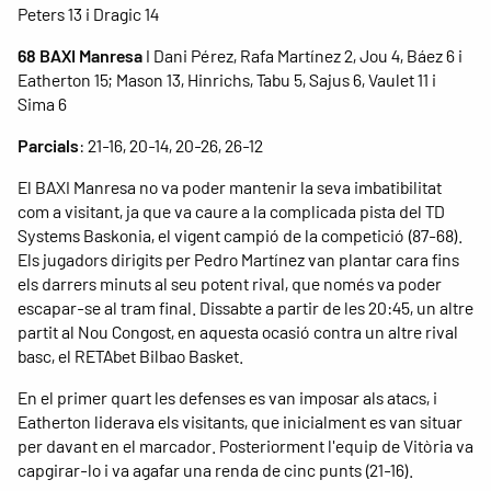
Peters 13 i Dragic 14
68 BAXI Manresa
I Dani Pérez, Rafa Martínez 2, Jou 4, Báez 6 i
Eatherton 15; Mason 13, Hinrichs, Tabu 5, Sajus 6, Vaulet 11 i
Sima 6
Parcials
: 21-16, 20-14, 20-26, 26-12
El BAXI Manresa no va poder mantenir la seva imbatibilitat
com a visitant, ja que va caure a la complicada pista del TD
Systems Baskonia, el vigent campió de la competició (87-68).
Els jugadors dirigits per Pedro Martínez van plantar cara fins
els darrers minuts al seu potent rival, que només va poder
escapar-se al tram final. Dissabte a partir de les 20:45, un altre
partit al Nou Congost, en aquesta ocasió contra un altre rival
basc, el RETAbet Bilbao Basket.
En el primer quart les defenses es van imposar als atacs, i
Eatherton liderava els visitants, que inicialment es van situar
per davant en el marcador. Posteriorment l'equip de Vitòria va
capgirar-lo i va agafar una renda de cinc punts (21-16).