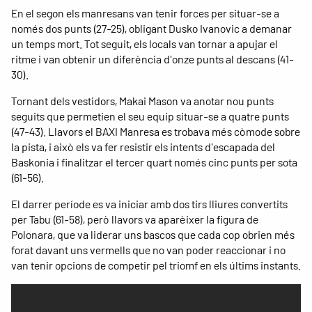
En el segon els manresans van tenir forces per situar-se a
només dos punts (27-25), obligant Dusko Ivanovic a demanar
un temps mort. Tot seguit, els locals van tornar a apujar el
ritme i van obtenir un diferència d'onze punts al descans (41-
30).
Tornant dels vestidors, Makai Mason va anotar nou punts
seguits que permetien el seu equip situar-se a quatre punts
(47-43). Llavors el BAXI Manresa es trobava més còmode sobre
la pista, i això els va fer resistir els intents d'escapada del
Baskonia i finalitzar el tercer quart només cinc punts per sota
(61-56).
El darrer període es va iniciar amb dos tirs lliures convertits
per Tabu (61-58), però llavors va aparèixer la figura de
Polonara, que va liderar uns bascos que cada cop obrien més
forat davant uns vermells que no van poder reaccionar i no
van tenir opcions de competir pel triomf en els últims instants.