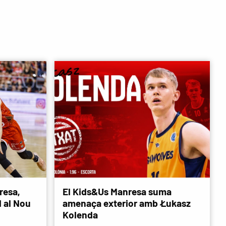
resa,
El Kids&Us Manresa suma
d al Nou
amenaça exterior amb Łukasz
Kolenda