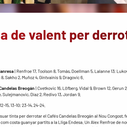
a de valent per derro
anresa
| Renfroe 17, Toolson 8, Tomàs, Doellman 5, Lalanne 13; Lukov
8, Sakho 2, Muñoz 4, Gintvainis 9, Dragovic 6.
Candelas Breogán
| Cvetkovic 16, Löfberg, Vidal 9, Brown 12, Gerun 2
 Sulejmanovic, Díaz 2, Redivo 13, Jordan 9.
 12-15, 13-10; 23-14, 24-24.
 suar tinta per derrotar el Cafés Candelas Breogán al Nou Congost, f
com costa guanyar partits a la Lliga Endesa. Un Alex Renfroe de no