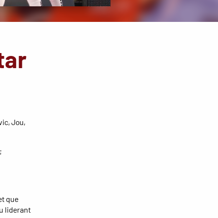
tar
ic, Jou,
;
et que
u liderant