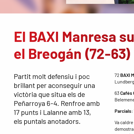
El BAXI Manresa su
el Breogán (72-63)
Partit molt defensiu i poc
72
BAXI M
Lundberg 
brillant per aconseguir una
victòria que situa els de
63
Cafés 
Belemene,
Peñarroya 6-4. Renfroe amb
17 punts i Lalanne amb 13,
Parcials
:
els puntals anotadors.
Va caldre
demostra 