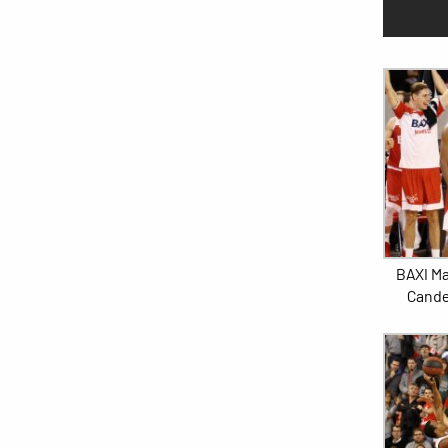
BAXI Ma
Cande