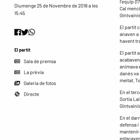
l’equip (1
Diumenge 25 de Novembre de 2018 a les
Cal menci
15:45
Gintvaini
El partit
anaven a 
havent tr
El partit
El partit
acabaven 
Sala de premsa
animava e
La prèvia
danès va 
meitat. T
Galeria de fotos
En el terc
Directe
Sortia La
Gintvaini
En el dar
defensa i
mantenir-
estacaven 