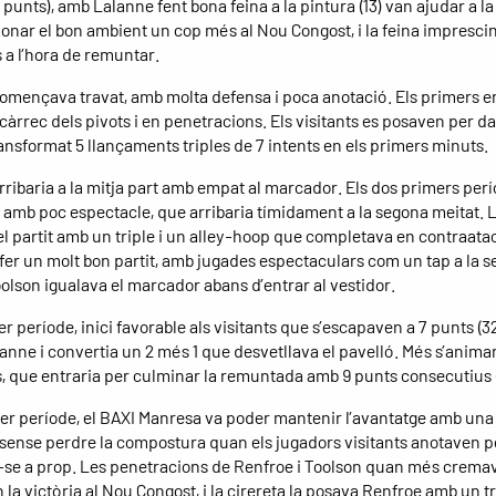
7 punts), amb Lalanne fent bona feina a la pintura (13) van ajudar a la
onar el bon ambient un cop més al Nou Congost, i la feina impresci
s a l’hora de remuntar.
 començava travat, amb molta defensa i poca anotació. Els primers e
càrrec dels pivots i en penetracions. Els visitants es posaven per d
ansformat 5 llançaments triples de 7 intents en els primers minuts.
 arribaria a la mitja part amb empat al marcador. Els dos primers per
amb poc espectacle, que arribaria tímidament a la segona meitat.
l partit amb un triple i un alley-hoop que completava en contraatac
fer un molt bon partit, amb jugades espectaculars com un tap a la 
oolson igualava el marcador abans d’entrar al vestidor.
er període, inici favorable als visitants que s’escapaven a 7 punts (3
lanne i convertia un 2 més 1 que desvetllava el pavelló. Més s’anima
s, que entraria per culminar la remuntada amb 9 punts consecutius 
rer període, el BAXI Manresa va poder mantenir l’avantatge amb una
 sense perdre la compostura quan els jugadors visitants anotaven p
se a prop. Les penetracions de Renfroe i Toolson quan més cremav
la victòria al Nou Congost, i la cirereta la posava Renfroe amb un tr