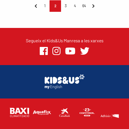
1
2
3
4
64
Segueix el Kids&Us Manresa a les xarxes