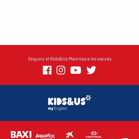
Segueix el Kids&Us Manresa a les xarxes