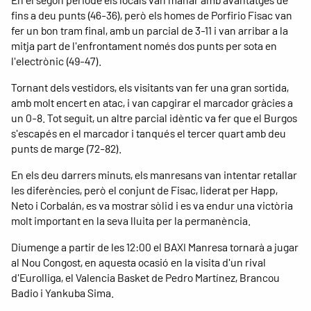
fins a deu punts (46-36), però els homes de Porfirio Fisac van
fer un bon tram final, amb un parcial de 3-11 i van arribar a la
mitja part de l'enfrontament només dos punts per sota en
l'electrònic (49-47).
Tornant dels vestidors, els visitants van fer una gran sortida,
amb molt encert en atac, i van capgirar el marcador gràcies a
un 0-8. Tot seguit, un altre parcial idèntic va fer que el Burgos
s'escapés en el marcador i tanqués el tercer quart amb deu
punts de marge (72-82).
En els deu darrers minuts, els manresans van intentar retallar
les diferències, però el conjunt de Fisac, liderat per Happ,
Neto i Corbalán, es va mostrar sòlid i es va endur una victòria
molt important en la seva lluita per la permanència.
Diumenge a partir de les 12:00 el BAXI Manresa tornarà a jugar
al Nou Congost, en aquesta ocasió en la visita d'un rival
d'Eurolliga, el Valencia Basket de Pedro Martínez, Brancou
Badio i Yankuba Sima.