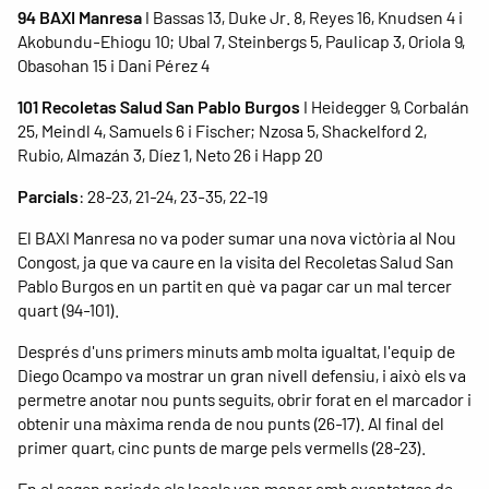
94 BAXI Manresa
I Bassas 13, Duke Jr. 8, Reyes 16, Knudsen 4 i
Akobundu-Ehiogu 10; Ubal 7, Steinbergs 5, Paulicap 3, Oriola 9,
Obasohan 15 i Dani Pérez 4
101 Recoletas Salud San Pablo Burgos
I Heidegger 9, Corbalán
25, Meindl 4, Samuels 6 i Fischer; Nzosa 5, Shackelford 2,
Rubio, Almazán 3, Díez 1, Neto 26 i Happ 20
Parcials
: 28-23, 21-24, 23-35, 22-19
El BAXI Manresa no va poder sumar una nova victòria al Nou
Congost, ja que va caure en la visita del Recoletas Salud San
Pablo Burgos en un partit en què va pagar car un mal tercer
quart (94-101).
Després d'uns primers minuts amb molta igualtat, l'equip de
Diego Ocampo va mostrar un gran nivell defensiu, i això els va
permetre anotar nou punts seguits, obrir forat en el marcador i
obtenir una màxima renda de nou punts (26-17). Al final del
primer quart, cinc punts de marge pels vermells (28-23).
En el segon periode els locals van manar amb avantatges de