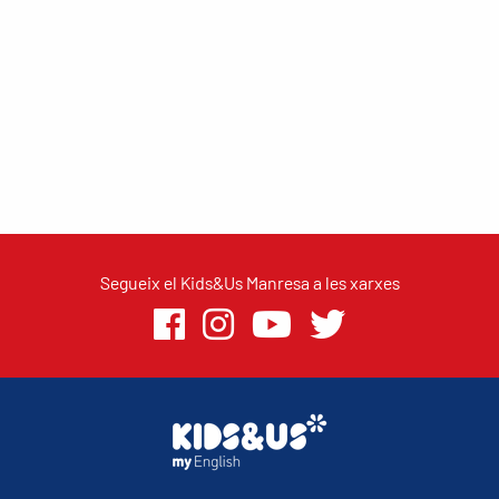
Segueix el Kids&Us Manresa a les xarxes