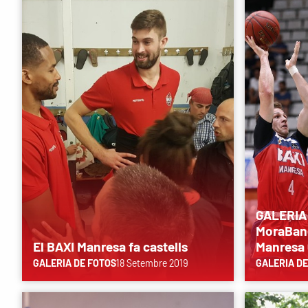
GALERIA 
MoraBanc
El BAXI Manresa fa castells
Manresa
GALERIA DE FOTOS
18 Setembre 2019
GALERIA DE