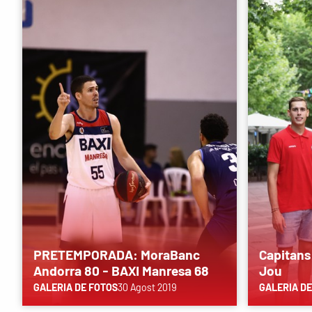
PRETEMPORADA: MoraBanc
Capitans
Andorra 80 - BAXI Manresa 68
Jou
GALERIA DE FOTOS
30 Agost 2019
GALERIA DE