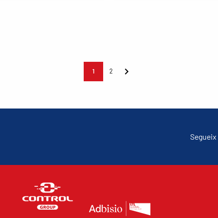
1
2
Segueix 