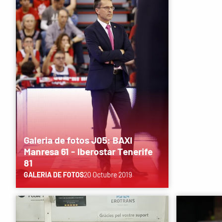
Galeria de fotos J05: BAXI
Manresa 61 - Iberostar Tenerife
81
GALERIA DE FOTOS
20 Octubre 2019