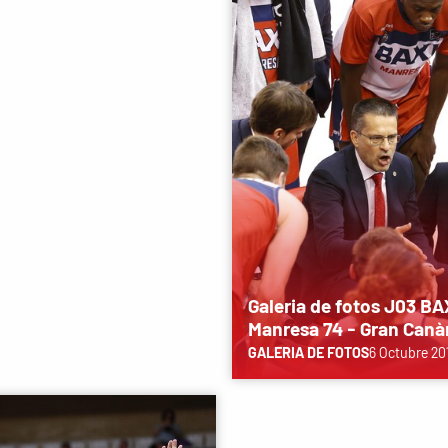
Galeria de fotos J03 BA
Manresa 74 - Gran Canàr
GALERIA DE FOTOS
6 Octubre 20