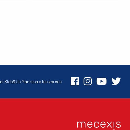
el Kids&Us Manresa a les xarxes