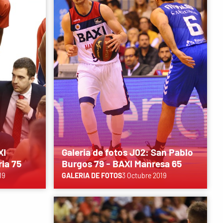
XI
Galeria de fotos J02: San Pablo
ia 75
Burgos 79 - BAXI Manresa 65
19
GALERIA DE FOTOS
3 Octubre 2019