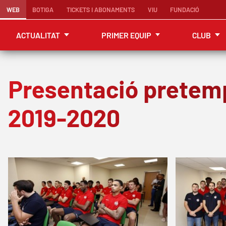
WEB
BOTIGA
TICKETS I ABONAMENTS
VIU
FUNDACIÓ
ACTUALITAT
PRIMER EQUIP
CLUB
Presentació pretem
2019-2020