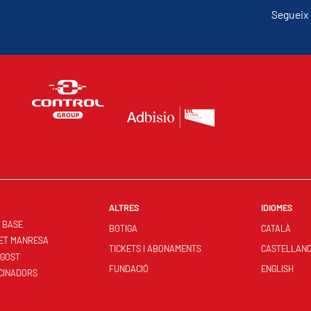
Segueix 
ALTRES
IDIOMES
S BASE
BOTIGA
CATALÀ
ET MANRESA
TICKETS I ABONAMENTS
CASTELLAN
NGOST
FUNDACIÓ
ENGLISH
CINADORS