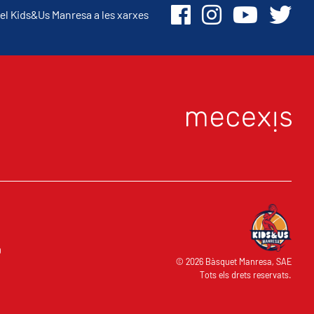
el Kids&Us Manresa a les xarxes
O
© 2026 Bàsquet Manresa, SAE
Tots els drets reservats.