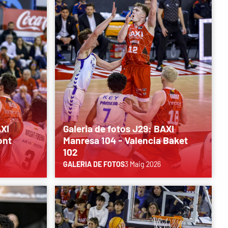
AXI
Galeria de fotos J29: BAXI
ont
Manresa 104 - Valencia Baket
102
GALERIA DE FOTOS
3 Maig 2026