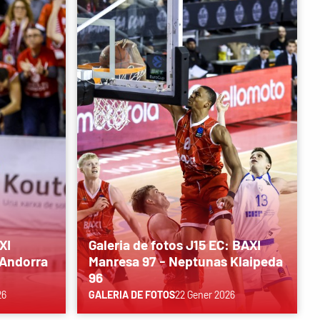
XI
Galeria de fotos J15 EC: BAXI
 Andorra
Manresa 97 - Neptunas Klaipeda
96
26
GALERIA DE FOTOS
22 Gener 2026