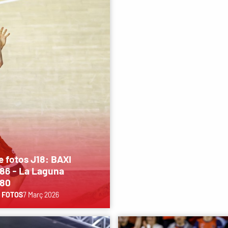
e fotos J18: BAXI
86 - La Laguna
 80
 FOTOS
7 Març 2026