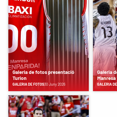
Galeria de fotos presentació
Galeria d
Turion
Manresa 
GALERIA DE FOTOS
30 Juny 2026
GALERIA DE