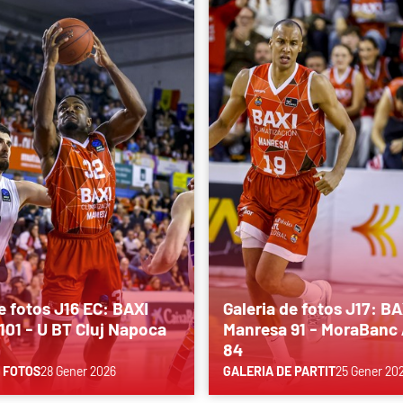
e fotos J16 EC: BAXI
Galeria de fotos J17: BA
101 - U BT Cluj Napoca
Manresa 91 - MoraBanc
84
 FOTOS
28 Gener 2026
GALERIA DE PARTIT
25 Gener 20