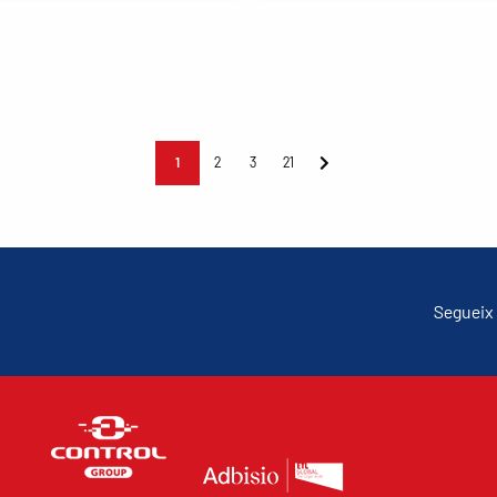
1
2
3
21
Segueix 