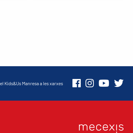
el Kids&Us Manresa a les xarxes