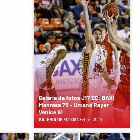
Galeria de fotos J17 EC: BAXI
Manresa 75 - Umana Reyer
Venice 91
GALERIA DE FOTOS
4 Febrer 2026