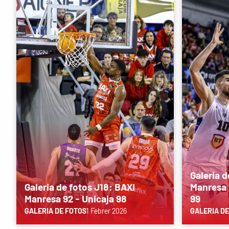
Galeria d
Galeria de fotos J18: BAXI
Manresa 
Manresa 92 - Unicaja 98
99
GALERIA DE FOTOS
1 Febrer 2026
GALERIA DE