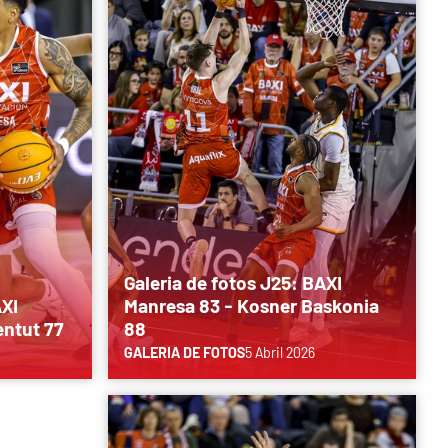
Galeria de fotos J25: BAXI
AXI
Manresa 83 - Kosner Baskonia
entut 77
88
GALERIA DE FOTOS
5 Abril 2026