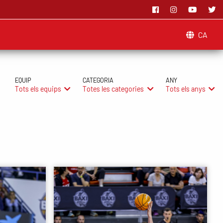
CA
EQUIP
CATEGORIA
ANY
Tots els equips
Totes les categories
Tots els anys