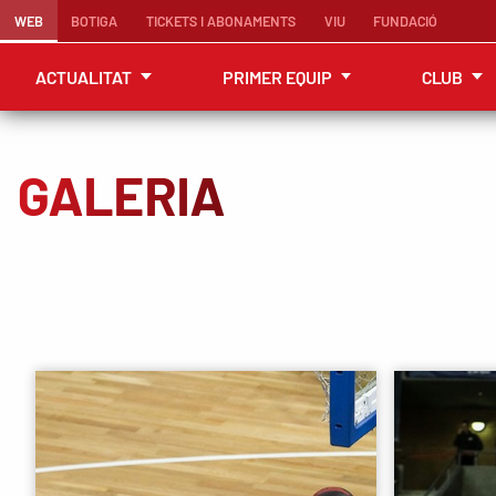
WEB
BOTIGA
TICKETS I ABONAMENTS
VIU
FUNDACIÓ
ACTUALITAT
PRIMER EQUIP
CLUB
GALERIA