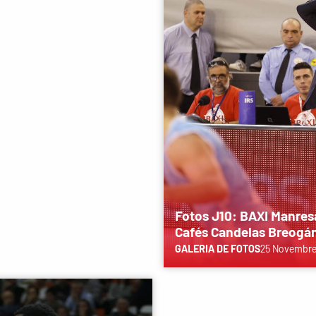
Fotos J10: BAXI Manres
Cafés Candelas Breogá
GALERIA DE FOTOS
25 Novembre