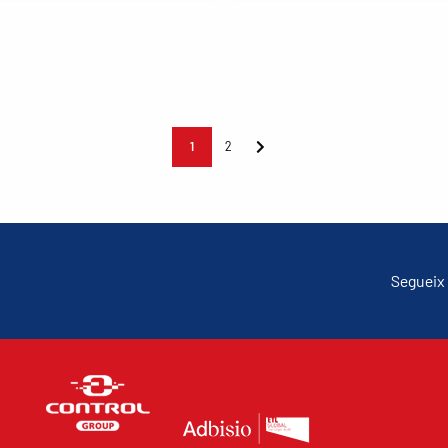
1
2
Segueix 