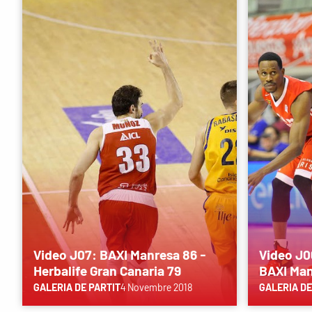
Video J07: BAXI Manresa 86 -
Video J0
Herbalife Gran Canaria 79
BAXI Man
GALERIA DE PARTIT
4 Novembre 2018
GALERIA DE