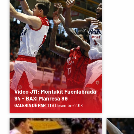
Video J11: Montakit Fuenlabrada
94 - BAXI Manresa 89
GALERIA DE PARTIT
9 Desembre 2018