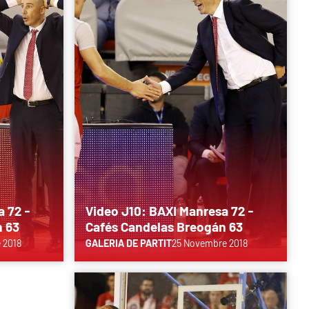
a 72 -
Video J10: BAXI Manresa 72 -
n 63
Cafés Candelas Breogán 63
 2018
GALERIA DE PARTIT
25 Novembre 2018