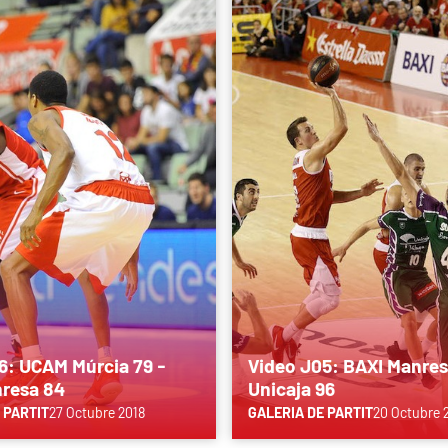
6: UCAM Múrcia 79 -
Video J05: BAXI Manres
resa 84
Unicaja 96
 PARTIT
27 Octubre 2018
GALERIA DE PARTIT
20 Octubre 