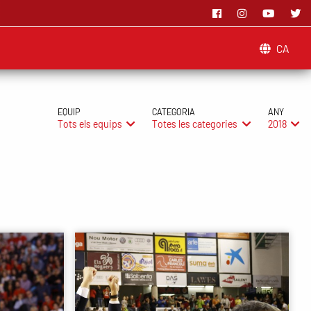
CA
EQUIP
CATEGORIA
ANY
Tots els equips
Totes les categories
2018