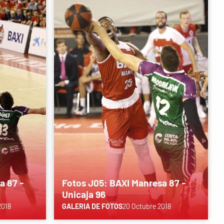
a 87 -
Fotos J05: BAXI Manresa 87 -
Unicaja 96
2018
GALERIA DE FOTOS
20 Octubre 2018