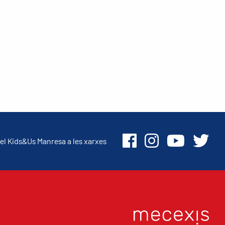
el Kids&Us Manresa a les xarxes