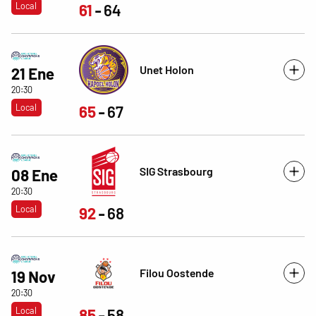
Local
61
64
Unet Holon
21 Ene
20:30
Local
65
67
SIG Strasbourg
08 Ene
20:30
Local
92
68
Filou Oostende
19 Nov
20:30
Local
85
58