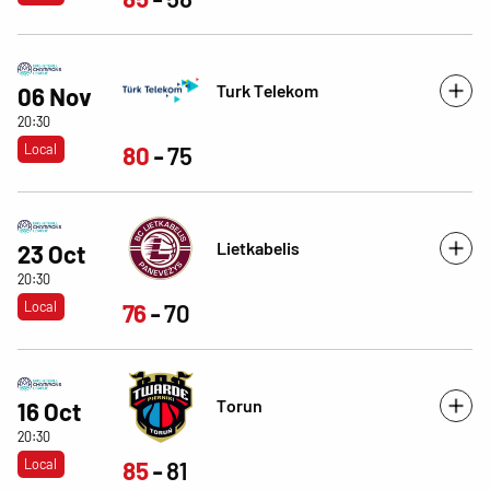
Turk Telekom
06 Nov
20:30
Local
80
75
Lietkabelis
23 Oct
20:30
Local
76
70
Torun
16 Oct
20:30
Local
85
81