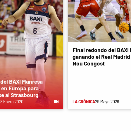
Final redondo del BAXI
ganando el Real Madrid 
Nou Congost
 del BAXI Manresa
 en Europa para
e al Strasbourg
A
8 Enero 2020
LA CRÓNICA
29 Mayo 2026