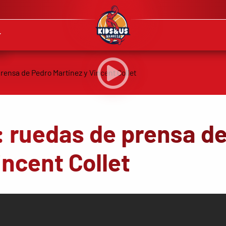
: ruedas de prensa d
incent Collet