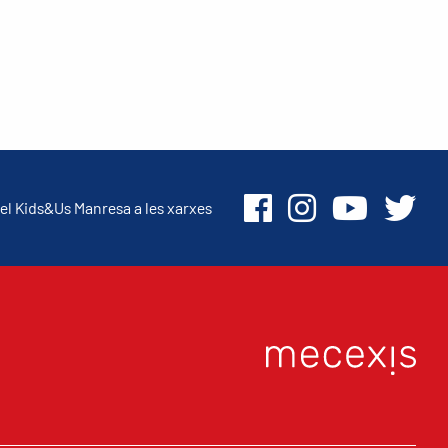
el Kids&Us Manresa a les xarxes