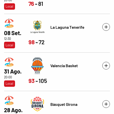
20:00
76
81
Local
La Laguna Tenerife
08 Set.
12:30
98
72
Local
Valencia Basket
31 Ago.
20:00
93
105
Local
Bàsquet Girona
28 Ago.