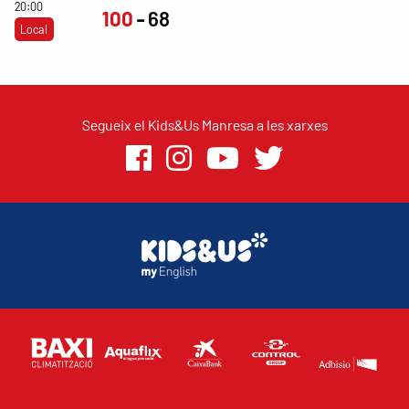
20:00
100
68
Local
Segueix el Kids&Us Manresa a les xarxes