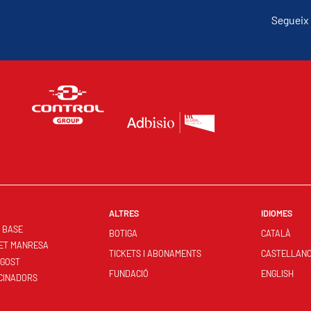
Segueix 
ALTRES
IDIOMES
S BASE
BOTIGA
CATALÀ
ET MANRESA
TICKETS I ABONAMENTS
CASTELLAN
NGOST
FUNDACIÓ
ENGLISH
CINADORS