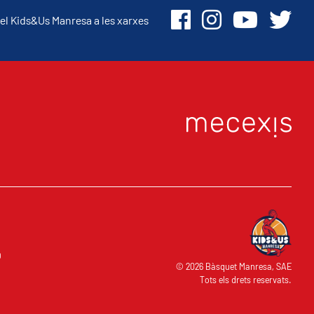
el Kids&Us Manresa a les xarxes
O
© 2026 Bàsquet Manresa, SAE
Tots els drets reservats.