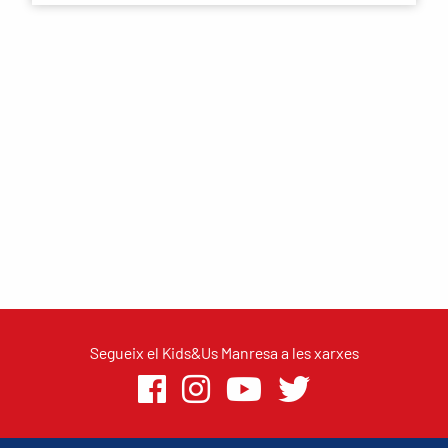
Segueix el Kids&Us Manresa a les xarxes