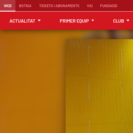
WEB
BOTIGA
TICKETS I ABONAMENTS
VIU
FUNDACIÓ
ACTUALITAT
PRIMER EQUIP
CLUB