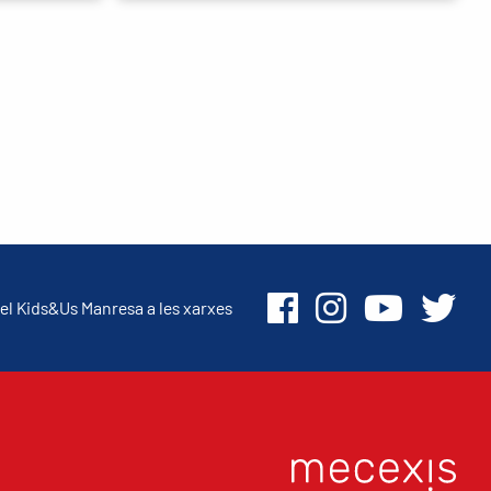
el Kids&Us Manresa a les xarxes