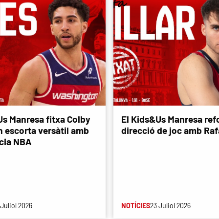
Us Manresa fitxa Colby
El Kids&Us Manresa refo
n escorta versàtil amb
direcció de joc amb Rafa
cia NBA
 Juliol 2026
NOTÍCIES
23 Juliol 2026