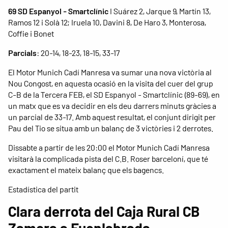
69 SD Espanyol - Smartclínic
I Suárez 2, Jarque 9, Martín 13,
Ramos 12 i Solà 12; Iruela 10, Davini 8, De Haro 3, Monterosa,
Coffie i Bonet
Parcials
: 20-14, 18-23, 18-15, 33-17
El Motor Munich Cadí Manresa va sumar una nova victòria al
Nou Congost, en aquesta ocasió en la visita del cuer del grup
C-B de la Tercera FEB, el SD Espanyol - Smartclínic (89-69), en
un matx que es va decidir en els deu darrers minuts gràcies a
un parcial de 33-17. Amb aquest resultat, el conjunt dirigit per
Pau del Tio se situa amb un balanç de 3 victòries i 2 derrotes.
Dissabte a partir de les 20:00 el Motor Munich Cadí Manresa
visitarà la complicada pista del C.B. Roser barceloní, que té
exactament el mateix balanç que els bagencs.
Estadística del partit
Clara derrota del Caja Rural CB
Zamora a Fuenlabrada