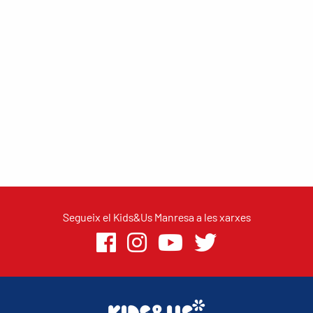
Segueix el Kids&Us Manresa a les xarxes