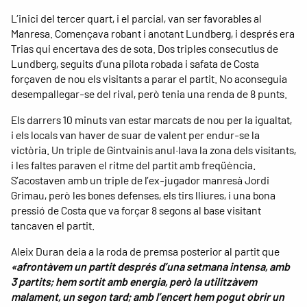
L’inici del tercer quart, i el parcial, van ser favorables al
Manresa. Començava robant i anotant Lundberg, i després era
Trias qui encertava des de sota. Dos triples consecutius de
Lundberg, seguits d’una pilota robada i safata de Costa
forçaven de nou els visitants a parar el partit. No aconseguia
desempallegar-se del rival, però tenia una renda de 8 punts.
Els darrers 10 minuts van estar marcats de nou per la igualtat,
i els locals van haver de suar de valent per endur-se la
victòria. Un triple de Gintvainis anul·lava la zona dels visitants,
i les faltes paraven el ritme del partit amb freqüència.
S’acostaven amb un triple de l’ex-jugador manresà Jordi
Grimau, però les bones defenses, els tirs lliures, i una bona
pressió de Costa que va forçar 8 segons al base visitant
tancaven el partit.
Aleix Duran deia a la roda de premsa posterior al partit que
«afrontàvem un partit després d’una setmana intensa, amb
3 partits; hem sortit amb energia, però la utilitzàvem
malament, un segon tard; amb l’encert hem pogut obrir un