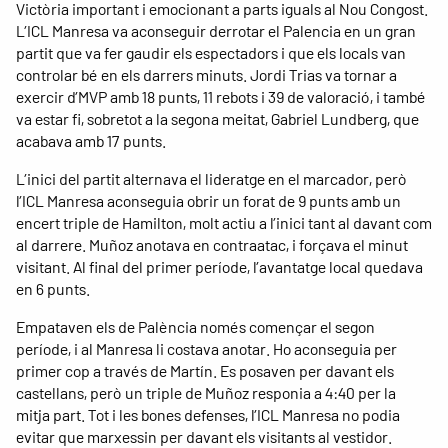
Victòria important i emocionant a parts iguals al Nou Congost.
L’ICL Manresa va aconseguir derrotar el Palencia en un gran
partit que va fer gaudir els espectadors i que els locals van
controlar bé en els darrers minuts. Jordi Trias va tornar a
exercir d’MVP amb 18 punts, 11 rebots i 39 de valoració, i també
va estar fi, sobretot a la segona meitat, Gabriel Lundberg, que
acabava amb 17 punts.
L’inici del partit alternava el lideratge en el marcador, però
l’ICL Manresa aconseguia obrir un forat de 9 punts amb un
encert triple de Hamilton, molt actiu a l’inici tant al davant com
al darrere. Muñoz anotava en contraatac, i forçava el minut
visitant. Al final del primer període, l’avantatge local quedava
en 6 punts.
Empataven els de Palència només començar el segon
període, i al Manresa li costava anotar. Ho aconseguia per
primer cop a través de Martín. Es posaven per davant els
castellans, però un triple de Muñoz responia a 4:40 per la
mitja part. Tot i les bones defenses, l’ICL Manresa no podia
evitar que marxessin per davant els visitants al vestidor.