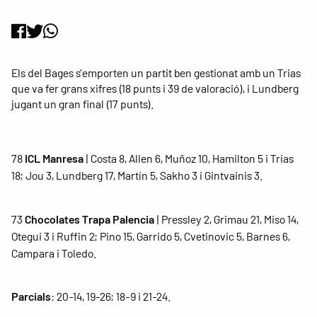
Els del Bages s’emporten un partit ben gestionat amb un Trias
que va fer grans xifres (18 punts i 39 de valoració), i Lundberg
jugant un gran final (17 punts).
78
ICL Manresa
| Costa 8, Allen 6, Muñoz 10, Hamilton 5 i Trias
18; Jou 3, Lundberg 17, Martín 5, Sakho 3 i Gintvainis 3.
73
Chocolates Trapa Palencia
| Pressley 2, Grimau 21, Miso 14,
Otegui 3 i Ruffin 2; Pino 15, Garrido 5, Cvetinovic 5, Barnes 6,
Campara i Toledo.
Parcials
: 20-14, 19-26; 18-9 i 21-24.