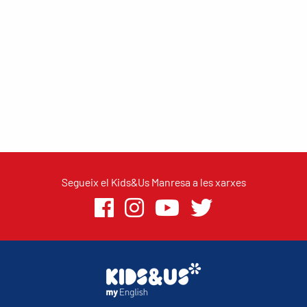
Segueix el Kids&Us Manresa a les xarxes