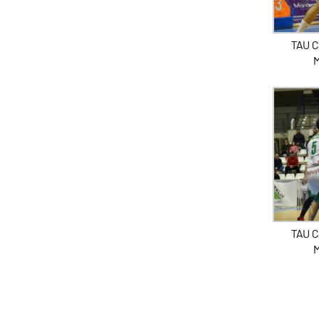
TAU C
M
TAU C
M