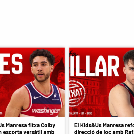
Us Manresa fitxa Colby
El Kids&Us Manresa refo
n escorta versàtil amb
direcció de joc amb Rafa