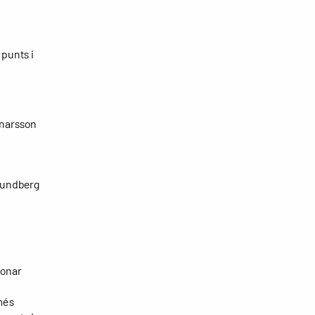
 punts i
einarsson
 Lundberg
donar
més