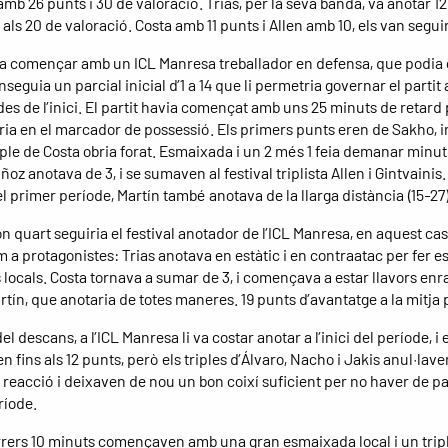
mb 26 punts i 30 de valoració. Trias, per la seva banda, va anotar 12
 als 20 de valoració. Costa amb 11 punts i Allen amb 10, els van seguir
 va començar amb un ICL Manresa treballador en defensa, que podia 
nseguia un parcial inicial d’1 a 14 que li permetria governar el partit
des de l’inici. El partit havia començat amb uns 25 minuts de retard
ia en el marcador de possessió. Els primers punts eren de Sakho, inic
iple de Costa obria forat. Esmaixada i un 2 més 1 feia demanar minut
ñoz anotava de 3, i se sumaven al festival triplista Allen i Gintvainis
l primer període, Martín també anotava de la llarga distància (15-27)
n quart seguiria el festival anotador de l’ICL Manresa, en aquest ca
 a protagonistes: Trias anotava en estàtic i en contraatac per fer es
 locals. Costa tornava a sumar de 3, i començava a estar llavors enr
tín, que anotaria de totes maneres. 19 punts d’avantatge a la mitja 
l descans, a l’ICL Manresa li va costar anotar a l’inici del període, i e
n fins als 12 punts, però els triples d’Álvaro, Nacho i Jakis anul·lave
 reacció i deixaven de nou un bon coixí suficient per no haver de pat
ríode.
rrers 10 minuts començaven amb una gran esmaixada local i un trip