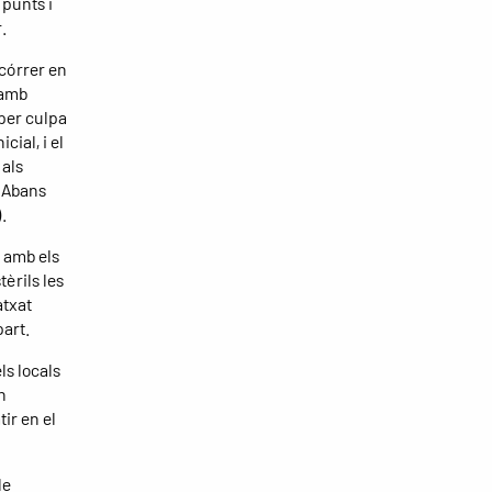
 punts i
.
córrer en
 amb
 per culpa
ial, i el
 als
. Abans
.
s amb els
tèrils les
atxat
part.
ls locals
n
ir en el
le