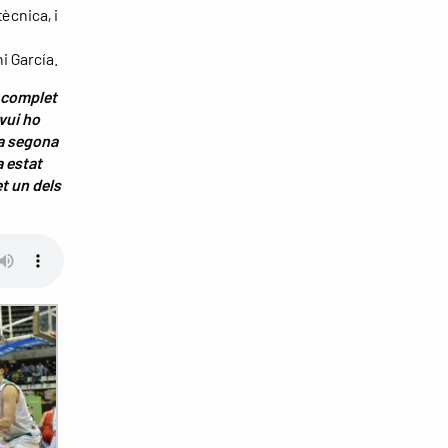
ècnica, i
ni García.
 complet
avui ho
la segona
a estat
t un dels