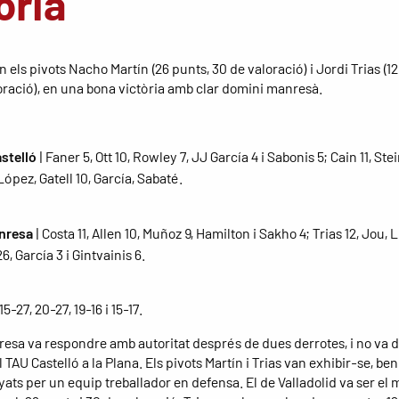
òria
els pivots Nacho Martín (26 punts, 30 de valoració) i Jordi Trias (12
oració), en una bona victòria amb clar domini manresà.
stelló
| Faner 5, Ott 10, Rowley 7, JJ García 4 i Sabonis 5; Cain 11, St
 López, Gatell 10, García, Sabaté.
nresa
| Costa 11, Allen 10, Muñoz 9, Hamilton i Sakho 4; Trias 12, Jou,
26, García 3 i Gintvainis 6.
 15-27, 20-27, 19-16 i 15-17.
resa va respondre amb autoritat després de dues derrotes, i no va 
 TAU Castelló a la Plana. Els pivots Martín i Trias van exhibir-se, ben
ts per un equip treballador en defensa. El de Valladolid va ser el 