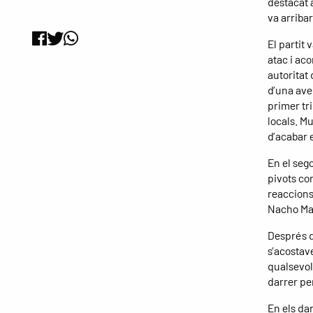
destacat a
va arribar
El partit
atac i aco
autoritat 
d’una aver
primer tr
locals. Mu
d’acabar e
En el sego
pivots com
reaccions
Nacho Mar
Després de
s’acostave
qualsevol
darrer pe
En els da