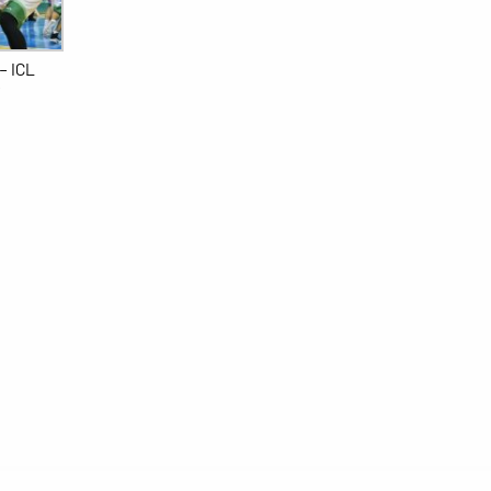
– ICL
7