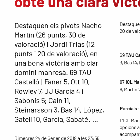
obté una clara vict
Destaquen els pivots Nacho
Destaquen 
20 de val
Martín (26 punts, 30 de
valoració) i Jordi Trias (12
punts i 20 de valoració), en
69
TAU Ca
una bona victòria amb clar
3, Bas 14,
domini manresà. 69 TAU
Castelló | Faner 5, Ott 10,
87
ICL Ma
Rowley 7, JJ García 4 i
6, Martín 
Sabonis 5; Cain 11,
Steinarsson 3, Bas 14, López,
Parcials
:
Gatell 10, García, Sabaté. …
L’ICL Man
opcions al
acompanya
Dimecres 24 de Gener de 2018 a les 23:56