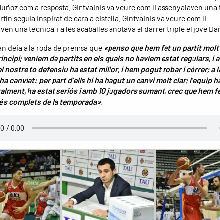
Muñoz com a resposta. Gintvainis va veure com li assenyalaven una t
ín seguia inspirat de cara a cistella. Gintvainis va veure com li
en una tècnica, i a les acaballes anotava el darrer triple el jove Da
an deia a la roda de premsa que
«penso que hem fet un partit molt
rincipi; veníem de partits en els quals no havíem estat regulars, i 
el nostre to defensiu ha estat millor, i hem pogut robar i córrer; a 
ha canviat: per part d’ells hi ha hagut un canvi molt clar; l’equip h
alment, ha estat seriós i amb 10 jugadors sumant, crec que hem fe
més complets de la temporada»
.