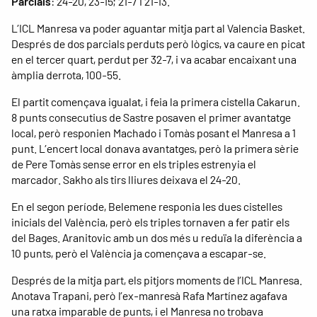
Parcials
: 24-20, 23-15; 21-7 i 21-13.
L’ICL Manresa va poder aguantar mitja part al Valencia Basket.
Després de dos parcials perduts però lògics, va caure en picat
en el tercer quart, perdut per 32-7, i va acabar encaixant una
àmplia derrota, 100-55.
El partit començava igualat, i feia la primera cistella Cakarun.
8 punts consecutius de Sastre posaven el primer avantatge
local, però responien Machado i Tomàs posant el Manresa a 1
punt. L’encert local donava avantatges, però la primera sèrie
de Pere Tomàs sense error en els triples estrenyia el
marcador. Sakho als tirs lliures deixava el 24-20.
En el segon període, Belemene responia les dues cistelles
inicials del València, però els triples tornaven a fer patir els
del Bages. Aranitovic amb un dos més u reduïa la diferència a
10 punts, però el València ja començava a escapar-se.
Després de la mitja part, els pitjors moments de l’ICL Manresa.
Anotava Trapani, però l’ex-manresà Rafa Martínez agafava
una ratxa imparable de punts, i el Manresa no trobava