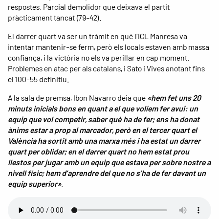
respostes. Parcial demolidor que deixava el partit
pràcticament tancat (79-42).
El darrer quart va ser un tràmit en què l’ICL Manresa va
intentar mantenir-se ferm, però els locals estaven amb massa
confiança, i la victòria no els va perillar en cap moment.
Problemes en atac per als catalans, i Sato i Vives anotant fins
el 100-55 definitiu.
A la sala de premsa, Ibon Navarro deia que
«hem fet uns 20
minuts inicials bons en quant a el que volíem fer avui: un
equip que vol competir, saber què ha de fer; ens ha donat
ànims estar a prop al marcador, però en el tercer quart el
València ha sortit amb una marxa més i ha estat un darrer
quart per oblidar; en el darrer quart no hem estat prou
llestos per jugar amb un equip que estava per sobre nostre a
nivell físic; hem d’aprendre del que no s’ha de fer davant un
equip superior»
.